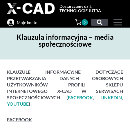
Przejdź
Dostarczamy dziś,
do
TECHNOLOGIE JUTRA
treści
Moje konto
0
Klauzula informacyjna – media
społecznościowe
KLAUZULE INFORMACYJNE DOTYCZĄCE
PRZETWARZANIA DANYCH OSOBOWYCH
UŻYTKOWNIKÓW PROFILI SKLEPU
INTERNETOWEGO X-CAD W SERWISACH
SPOŁECZNOŚCIOWYCH (
FACEBOOK
,
LINKEDIN
,
YOUTUBE
)
FACEBOOK