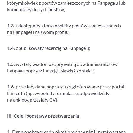
którymkolwiek z postów zamieszczonych na Fanpage’u lub
komentarzy do tych postów;
1.3.
udostępniły którykolwiek z postów zamieszczonych
na Fanpage’u na swoim profilu;
1.4.
opublikowały recenzję na Fanpage’u;
1.5.
wysłały wiadomość prywatną do administratorów
Fanpage poprzez funkcję „Nawiąż kontakt”.
1.6.
przesłały dane poprzez usługi oferowane przez portal
LinkedIn (np. wypełniły formularze, odpowiedziały
na ankiety, przesłały CV);
III. Cele i podstawy przetwarzania
1.
Dane osobowe osób określonych w pkt II przetwarzane