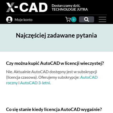
Przejdź
Dostarczamy dziś,
do
TECHNOLOGIE JUTRA
treści
Moje konto
0
Najczęściej zadawane pytania
Czy można kupić AutoCAD w licencji wieczystej?
Nie. Aktualnie AutoCAD dostępny jest w subskrypcji
(licencja czasowa). Oferujemy subskrypcje:
AutoCAD
roczny
i
AutoCAD 3-letni
.
Co się stanie kiedy licencja AutoCAD wygaśnie?