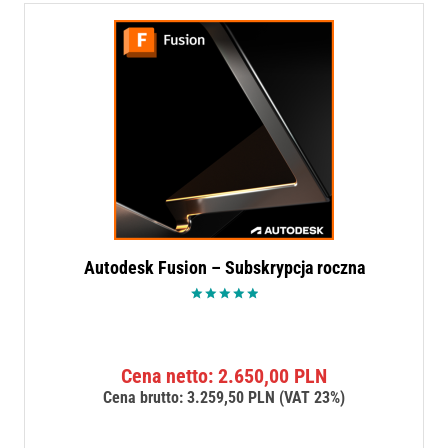
Autodesk Fusion – Subskrypcja roczna
Oceniono
5.00
na 5
Cena netto:
2.650,00
PLN
Cena brutto:
3.259,50
PLN
(VAT 23%)