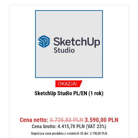
t
n
n
a
a
c
c
e
e
n
n
a
a
w
w
y
y
n
n
o
o
s
s
i
OKAZJA!
i
:
SketchUp Studio PL/EN (1 rok)
ł
1
a
.
:
7
1
3
P
A
Cena netto:
3.725,83
PLN
3.590,00
PLN
.
0
i
k
Cena brutto:
4.415,70
PLN
(VAT 23%)
8
,
e
t
8
0
Najniższa cena produktu z ostatnich 30 dni:
2.790,00
PLN