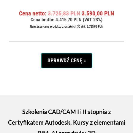
:
7
1
3
P
A
Cena netto:
3.725,83
PLN
3.590,00
PLN
.
0
i
k
Cena brutto:
4.415,70
PLN
(VAT 23%)
8
,
e
t
8
0
Najniższa cena produktu z ostatnich 30 dni:
3.725,83
PLN
r
u
3
0
w
a
,
o
l
7
P
t
n
0
L
n
a
N
SPRAWDŹ CENĘ »
a
c
P
.
c
e
L
e
n
N
n
a
.
a
w
w
y
y
n
n
o
Szkolenia CAD/CAM I i II stopnia z
o
s
Certyfikatem Autodesk. Kursy z elementami
s
i
i
: