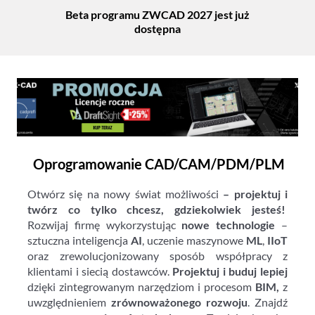
Beta programu ZWCAD 2027 jest już
Jak
dostępna
Oprogramowanie CAD/CAM/PDM/PLM
Otwórz się na nowy świat możliwości
– projektuj i
twórz co tylko chcesz, gdziekolwiek jesteś!
Rozwijaj firmę wykorzystując
nowe technologie
–
sztuczna inteligencja
AI
, uczenie maszynowe
ML
,
IIoT
oraz zrewolucjonizowany sposób współpracy z
klientami i siecią dostawców.
Projektuj i buduj lepiej
dzięki zintegrowanym narzędziom i procesom
BIM,
z
uwzględnieniem
zrównoważonego rozwoju
. Znajdź