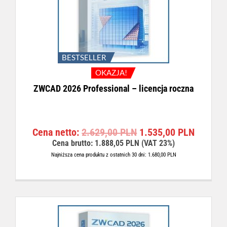
n
a
a
w
w
y
y
n
n
o
o
s
BESTSELLER
s
i
OKAZJA!
i
:
ZWCAD 2026 Professional – licencja roczna
ł
1
a
.
:
1
1
0
P
A
Cena netto:
2.629,00
PLN
1.535,00
PLN
.
0
i
k
Cena brutto:
1.888,05
PLN
(VAT 23%)
6
,
e
t
1
0
Najniższa cena produktu z ostatnich 30 dni:
1.680,00
PLN
r
u
9
0
w
a
,
o
l
0
P
t
n
0
L
n
a
N
a
c
P
.