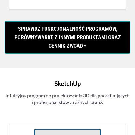
w
a
,
o
l
0
P
t
n
0
L
n
a
N
a
c
SPRAWDŹ FUNKCJONALNOŚĆ PROGRAMÓW,
P
.
c
e
L
PORÓWNYWARKĘ Z INNYMI PRODUKTAMI ORAZ
e
n
N
CENNIK ZWCAD »
n
a
.
a
w
w
y
y
n
n
o
o
s
SketchUp
s
i
i
:
Intuicyjny program do projektowania 3D dla początkujących
ł
3
i profesjonalistów z różnych branż.
a
.
:
2
3
0
.
0
9
,