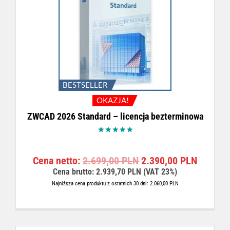
c
e
L
e
n
N
n
a
.
a
w
w
y
y
n
n
o
o
s
BESTSELLER
s
i
OKAZJA!
i
:
ZWCAD 2026 Standard – licencja bezterminowa
ł
1
a
.
:
5
Oceniono
5.00
2
3
na 5
P
A
Cena netto:
2.699,00
PLN
2.390,00
PLN
.
5
i
k
Cena brutto:
2.939,70
PLN
(VAT 23%)
6
,
e
t
2
0
Najniższa cena produktu z ostatnich 30 dni:
2.060,00
PLN
r
u
9
0
w
a
,
o
l
0
P
t
n