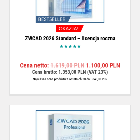
BESTSELLER
OKAZJA!
ZWCAD 2026 Standard – licencja roczna
Oceniono
5.00
na 5
P
A
Cena netto:
1.619,00
PLN
1.100,00
PLN
i
k
Cena brutto:
1.353,00
PLN
(VAT 23%)
e
t
Najniższa cena produktu z ostatnich 30 dni:
840,00
PLN
r
u
w
a
o
l
t
n
n
a
a
c
c
e
e
n