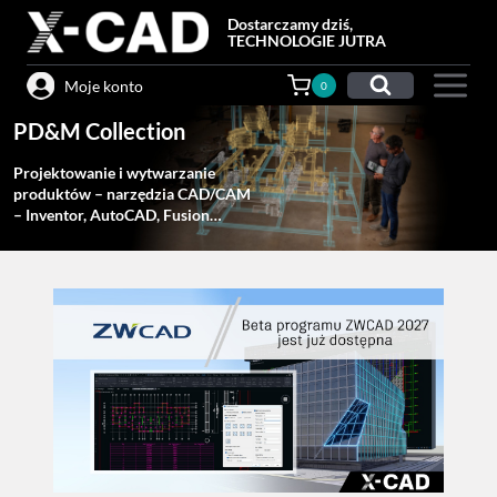
Przejdź
Dostarczamy dziś,
do
TECHNOLOGIE JUTRA
treści
Moje konto
0
PD&M Collection
Projektowanie i wytwarzanie
produktów – narzędzia CAD/CAM
– Inventor, AutoCAD, Fusion…