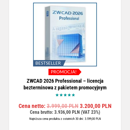
0
L
n
a
N
a
c
P
.
c
e
L
e
n
N
n
a
.
a
w
w
y
y
n
n
o
o
s
BESTSELLER
s
i
PROMOCJA!
i
:
ZWCAD 2026 Professional – licencja
ł
2
bezterminowa z pakietem promocyjnym
a
.
:
3
2
9
Oceniono
P
A
Cena netto:
3.999,00
PLN
3.200,00
PLN
5.00
.
0
na 5
i
k
Cena brutto:
3.936,00
PLN
(VAT 23%)
6
,
e
t
9
0
Najniższa cena produktu z ostatnich 30 dni:
3.599,00
PLN
r
u
9
0