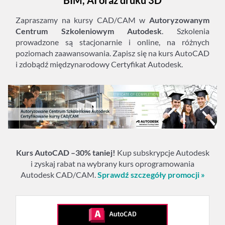
BIM, AI oraz druku 3D
ł
3
a
.
Zapraszamy na kursy CAD/CAM w
Autoryzowanym
:
5
Centrum Szkoleniowym Autodesk
. Szkolenia
3
9
prowadzone są stacjonarnie i online, na różnych
.
0
poziomach zaawansowania. Zapisz się na kurs AutoCAD
7
,
i zdobądź międzynarodowy Certyfikat Autodesk.
2
0
5
0
,
8
P
3
L
N
P
.
L
Kurs AutoCAD –30% taniej!
Kup subskrypcje Autodesk
N
i zyskaj rabat na wybrany kurs oprogramowania
.
Autodesk CAD/CAM.
Sprawdź szczegóły promocji »