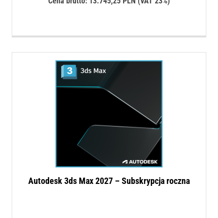
Cena brutto:
13.745,25
PLN
(VAT 23%)
Autodesk 3ds Max 2027 – Subskrypcja roczna