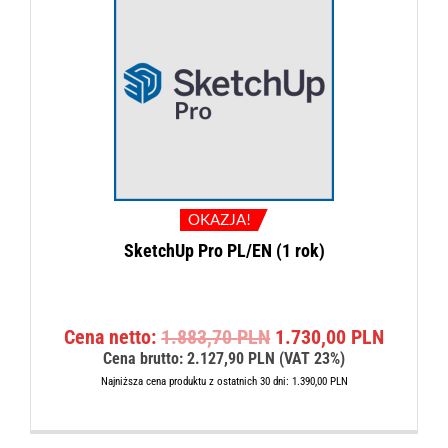
9
0
9
0
,
0
P
0
L
N
P
.
L
N
.
OKAZJA!
SketchUp Pro PL/EN (1 rok)
P
A
Cena netto:
1.883,70
PLN
1.730,00
PLN
i
k
Cena brutto:
2.127,90
PLN
(VAT 23%)
e
t
Najniższa cena produktu z ostatnich 30 dni:
1.390,00
PLN
r
u
w
a
o
l