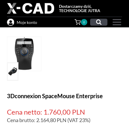
Przejdź
Dostarczamy dziś,
do
TECHNOLOGIE JUTRA
treści
Moje konto
0
3Dconnexion SpaceMouse Enterprise
Cena netto:
1.760,00
PLN
Cena brutto:
2.164,80
PLN
(VAT 23%)