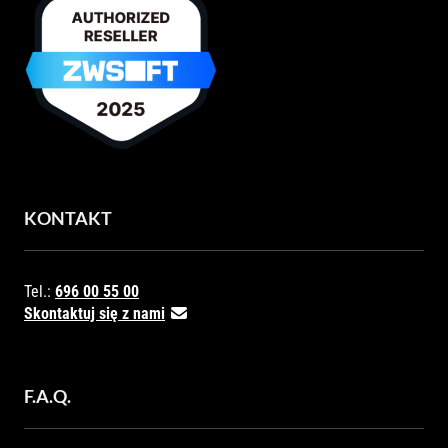
KONTAKT
Tel.:
696 00 55 00
Skontaktuj się z nami
F.A.Q.