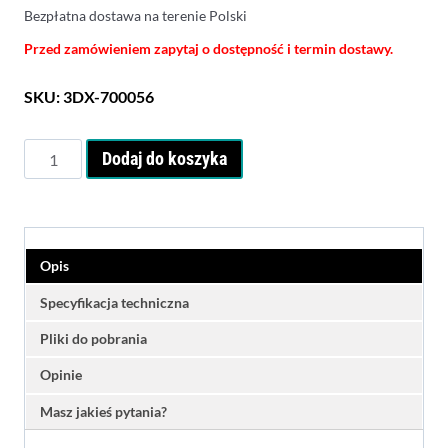
Bezpłatna dostawa na terenie Polski
Przed zamówieniem zapytaj o dostępność i termin dostawy.
SKU:
3DX-700056
ilość
Dodaj do koszyka
3Dconnexion
SpaceMouse
Enterprise
Opis
Specyfikacja techniczna
Pliki do pobrania
Opinie
Masz jakieś pytania?