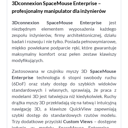
3Dconnexion SpaceMouse Enterprise –
profesjonalny manipulator dla inżynierów
3Dconnexion SpaceMouse Enterprise
jest
niezbędnym elementem wyposażenia każdego
zespołu inżynierów, firmy architektonicznej, działu
badań i rozwoju i nie tylko. Posiada pełnowymiarowe,
miękko powlekane podparcie ręki, które gwarantuje
maksymalny komfort oraz pełen zestaw klawiszy
modyfikujących.
Zastosowana w czujniku myszy 3D
SpaceMouse
Enterprise
technologia 6 stopni swobody ruchu
(6DoF) oraz stały dostęp do szybkich widoków
standardowych i własnych, sprawiają, że praca z
modelami 3D jest łatwiejsza niż kiedykolwiek. Ruchy
drążka myszy 3D przekładają się na łatwą i intuicyjną
nawigację 3D, a klawisze QuickView zapewniają
szybki dostęp do standardowych rzutów modelu.
Trzy dodatkowe przyciski
Custom Views
– dostępne
jedynie w modelu SpaceMouse Enterprise –