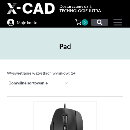
Przejdź
Dostarczamy dziś,
do
TECHNOLOGIE JUTRA
treści
Moje konto
0
Pad
Wyświetlanie wszystkich wyników: 14