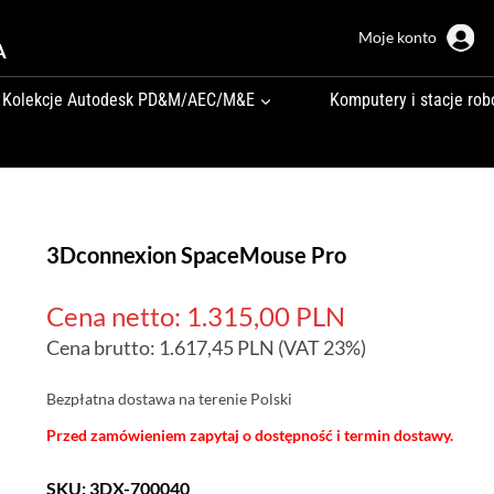
Moje konto
A
Kolekcje Autodesk PD&M/AEC/M&E
Komputery i stacje rob
3Dconnexion SpaceMouse Pro
Cena netto:
1.315,00
PLN
Cena brutto:
1.617,45
PLN
(VAT 23%)
Bezpłatna dostawa na terenie Polski
Przed zamówieniem zapytaj o dostępność i termin dostawy.
SKU:
3DX-700040