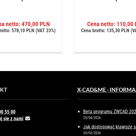
na netto:
470,00
PLN
Cena netto:
110,00
rutto:
578,10
PLN
(VAT 23%)
Cena brutto:
135,30
PLN
(V
KT
X-CAD&ME - INFORMA
Beta programu ZWCAD 2027
00 55 00
23/04/2026
j się z nami
Jak dostosować klawisze 
20/02/2026