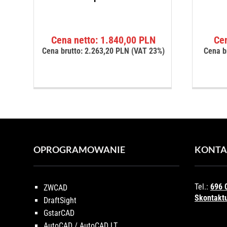
Cena netto:
1.840,00
PLN
Ce
Cena brutto:
2.263,20
PLN
(VAT 23%)
Cena b
OPROGRAMOWANIE
KONTA
Tel.:
696 
ZWCAD
Skontaktu
DraftSight
GstarCAD
AutoCAD / AutoCAD LT