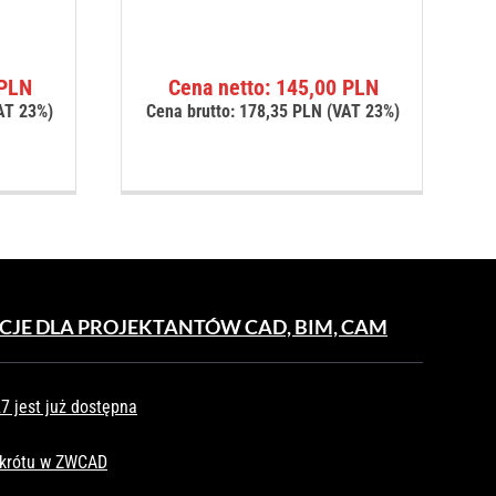
PLN
Cena netto:
145,00
PLN
AT 23%)
Cena brutto:
178,35
PLN
(VAT 23%)
CJE DLA PROJEKTANTÓW CAD, BIM, CAM
 jest już dostępna
skrótu w ZWCAD