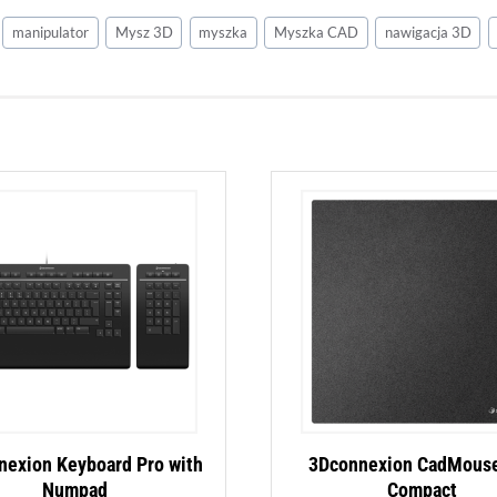
manipulator
Mysz 3D
myszka
Myszka CAD
nawigacja 3D
nexion Keyboard Pro with
3Dconnexion CadMous
Numpad
Compact