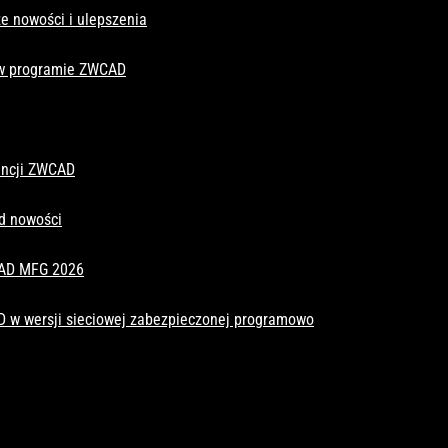
e nowości i ulepszenia
 w programie ZWCAD
cencji ZWCAD
d nowości
CAD MFG 2026
D w wersji sieciowej zabezpieczonej programowo