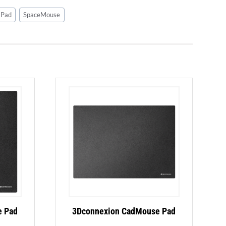
Pad
SpaceMouse
e Pad
3Dconnexion CadMouse Pad