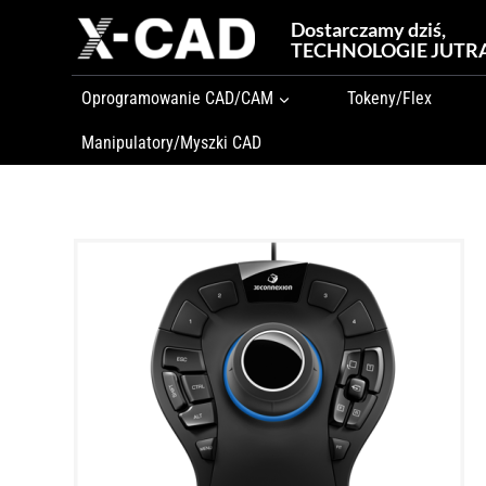
Przejdź
Dostarczamy dziś,
do
TECHNOLOGIE JUTR
treści
Oprogramowanie CAD/CAM
Tokeny/Flex
Manipulatory/Myszki CAD