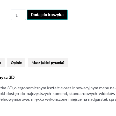
ilość
Dodaj do koszyka
3Dconnexion
SpaceMouse
Pro
a
Opinie
Masz jakieś pytania?
mysz 3D
zka 3D, o ergonomicznym kształcie oraz innowacyjnym menu na ek
bki dostęp do najczęstszych komend, standardowych widoków 
e. Pełnowymiarowe, miękko wykończone miejsce na nadgarstek s