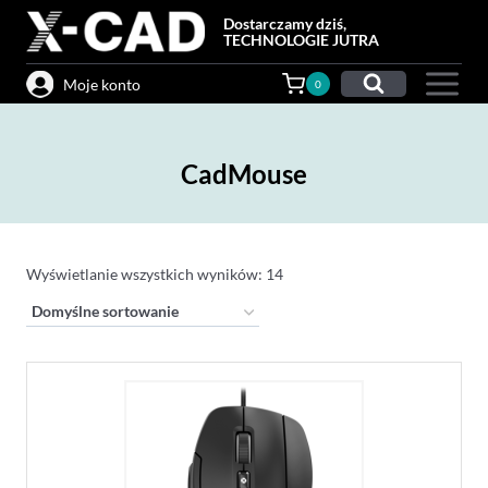
Przejdź
Dostarczamy dziś,
do
TECHNOLOGIE JUTRA
treści
Moje konto
0
CadMouse
Wyświetlanie wszystkich wyników: 14