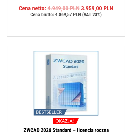
Pierwotna
Aktualn
Cena netto:
4.949,00
PLN
3.959,00
PLN
cena
cena
Cena brutto:
4.869,57
PLN
(VAT 23%)
wynosiła:
wynosi:
4.949,00 PLN.
3.959,0
BESTSELLER
OKAZJA!
ZWCAD 2026 Standard – licencja roczna