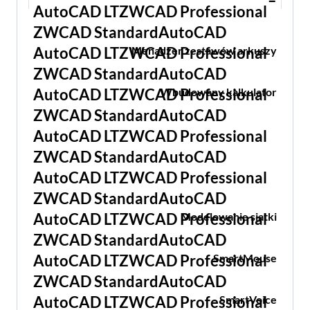
–
Menadżer zestawów arkuszy
Wbudowany kalkulator
Modelowanie siatki
SmartMouse
SmartVoice