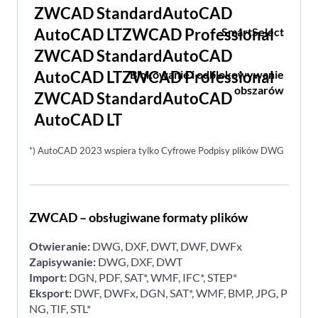
SmartSelect
Blokowanie i odblokowywanie
obszarów
*) AutoCAD 2023 wspiera tylko Cyfrowe Podpisy plików DWG
ZWCAD – obsługiwane formaty plików
Otwieranie:
DWG, DXF, DWT, DWF, DWFx
Zapisywanie:
DWG, DXF, DWT
Import:
DGN, PDF, SAT*, WMF, IFC*, STEP*
Eksport:
DWF, DWFx, DGN, SAT*, WMF, BMP, JPG, P
NG, TIF, STL*