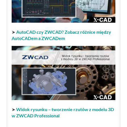
➤
AutoCAD czy ZWCAD? Zobacz różnice między
AutoCADem a ZWCADem
➤
Widok rysunku – tworzenie rzutów z modelu 3D
w ZWCAD Professional