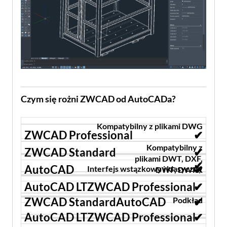
Czym się rożni ZWCAD od AutoCADa?
Kompatybilny z plikami DWG
✔
Kompatybilny z
✔
plikami DWT, DXF,
✔
✔
Interfejs wstązkowy i klasyczny
DWF, DWFX
ZWCAD
✔
Professional
Podkład
✔
✔
✔
ZWCAD
✔
Standard