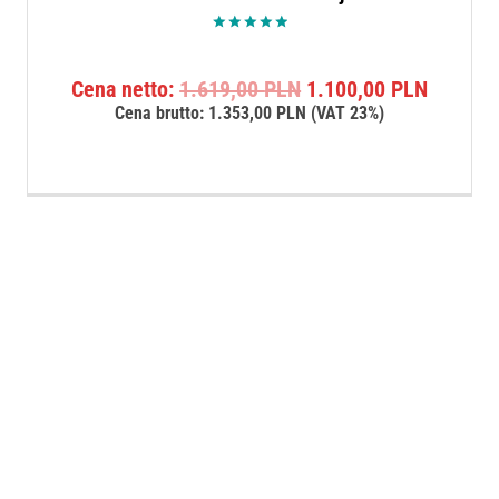
Oceniono
5.00
na 5
Pierwotna
Aktualn
Cena netto:
1.619,00
PLN
1.100,00
PLN
cena
cena
Cena brutto:
1.353,00
PLN
(VAT 23%)
wynosiła:
wynosi:
1.619,00 PLN.
1.100,0