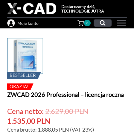
Przejdź
Dostarczamy dziś,
do
TECHNOLOGIE JUTRA
treści
Moje konto
0
BESTSELLER
OKAZJA!
ZWCAD 2026 Professional – licencja roczna
Pierwotna
Cena netto:
2.629,00
PLN
Aktualna
cena
1.535,00
PLN
Cena brutto:
1.888,05
cena
PLN
(VAT 23%)
wynosiła: