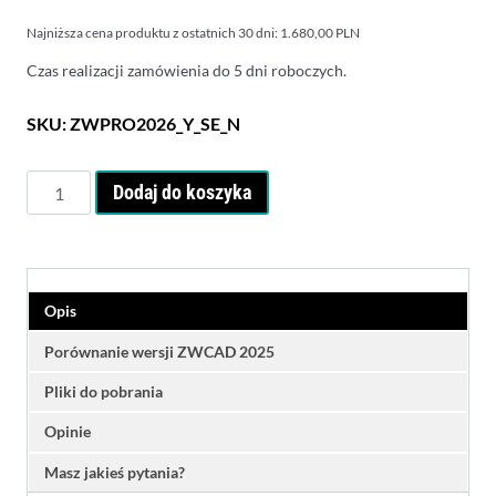
wynosi:
2.629,00 PLN.
Najniższa cena produktu z ostatnich 30 dni:
1.680,00
PLN
1.535,00 PLN.
Czas realizacji zamówienia do 5 dni roboczych.
SKU:
ZWPRO2026_Y_SE_N
ilość
Dodaj do koszyka
ZWCAD
2026
Professional
-
licencja
Opis
roczna
Porównanie wersji ZWCAD 2025
Pliki do pobrania
Opinie
Masz jakieś pytania?