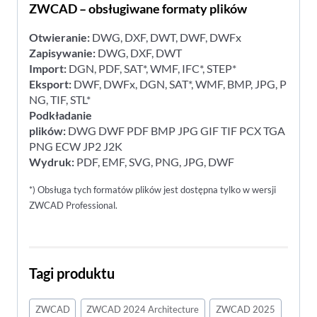
ZWCAD – obsługiwane formaty plików
Otwieranie:
DWG, DXF, DWT, DWF, DWFx
Zapisywanie:
DWG, DXF, DWT
Import:
DGN, PDF, SAT*, WMF, IFC*, STEP*
Eksport:
DWF, DWFx, DGN, SAT*, WMF, BMP, JPG, P
NG, TIF, STL*
Podkładanie
plików:
DWG DWF PDF BMP JPG GIF TIF PCX TGA
PNG ECW JP2 J2K
Wydruk:
PDF, EMF, SVG, PNG, JPG, DWF
*) Obsługa tych formatów plików jest dostępna tylko w wersji
ZWCAD Professional.
Tagi produktu
ZWCAD
ZWCAD 2024 Architecture
ZWCAD 2025