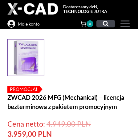
Przejdź
Dostarczamy dziś,
do
TECHNOLOGIE JUTRA
treści
Moje konto
0
PROMOCJA!
ZWCAD 2026 MFG (Mechanical) – licencja
bezterminowa z pakietem promocyjnym
Pierwotna
Cena netto:
4.949,00
PLN
Aktualna
cena
3.959,00
PLN