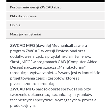
licencja
bezterminowa
Porównanie wersji ZWCAD 2025
z
Pliki do pobrania
pakietem
promocyjnym
Opinie
Masz jakieś pytania?
ZWCAD MFG (dawniej Mechanical)
zawiera
program ZWCAD w wersji Professional oraz
dodatkowe narzędzia przydatne dla inżynierów.
Skrót „MFG” w programach CAD (Computer-Aided
Design) najczęściej oznacza „Manufacturing”
(produkcja, wytwarzanie). Używany jest w kontekście
projektowania części i zespołów, które są
przeznaczone do produkcji.
ZWCAD MFG
bardzo dobrze sprawdza się przy
tworzeniu dokumentacji technicznej – rysunków
technicznych i specyfikacji wymaganych w procesie
produkcyjnym.