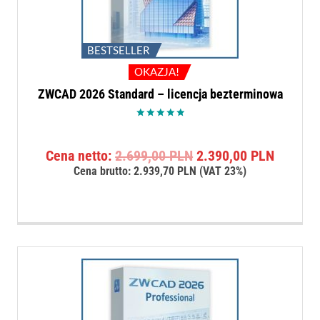
BESTSELLER
OKAZJA!
ZWCAD 2026 Standard – licencja bezterminowa
Oceniono
5.00
na 5
Pierwotna
Aktualn
Cena netto:
2.699,00
PLN
2.390,00
PLN
cena
cena
Cena brutto:
2.939,70
PLN
(VAT 23%)
wynosiła:
wynosi:
2.699,00 PLN.
2.390,0