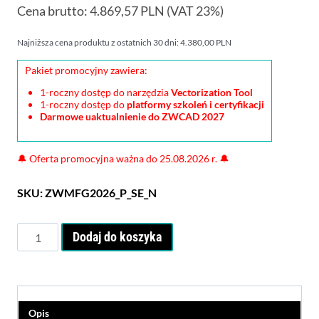
Cena brutto:
4.869,57
cena
PLN
(VAT 23%)
wynosiła:
wynosi:
4.949,00 PLN.
Najniższa cena produktu z ostatnich 30 dni:
4.380,00
PLN
3.959,00 PLN.
Pakiet promocyjny zawiera:
1-roczny dostęp do narzędzia
Vectorization Tool
1-roczny dostęp do
platformy szkoleń i certyfikacji
Darmowe uaktualnienie do ZWCAD 2027
🔔
Oferta promocyjna ważna do 25.08.2026 r.
🔔
SKU:
ZWMFG2026_P_SE_N
ilość
Dodaj do koszyka
ZWCAD
2026
MFG
(Mechanical)
-
Opis