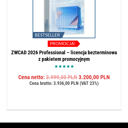
BESTSELLER
PROMOCJA!
ZWCAD 2026 Professional – licencja bezterminowa
z pakietem promocyjnym
Oceniono
Pierwotna
Aktualn
Cena netto:
3.999,00
PLN
3.200,00
PLN
5.00
na 5
cena
cena
Cena brutto:
3.936,00
PLN
(VAT 23%)
wynosiła:
wynosi:
3.999,00 PLN.
3.200,0