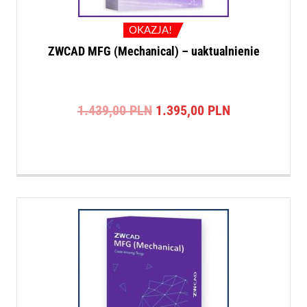
OKAZJA!
ZWCAD MFG (Mechanical) – uaktualnienie
Pierwotna
Aktualna
1.439,00
PLN
1.395,00
PLN
cena
cena
wynosiła:
wynosi:
1.439,00 PLN.
1.395,00 PLN