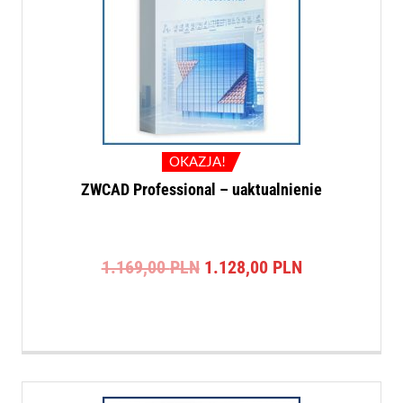
OKAZJA!
ZWCAD Professional – uaktualnienie
Pierwotna
Aktualna
1.169,00
PLN
1.128,00
PLN
cena
cena
wynosiła:
wynosi:
1.169,00 PLN.
1.128,00 PLN