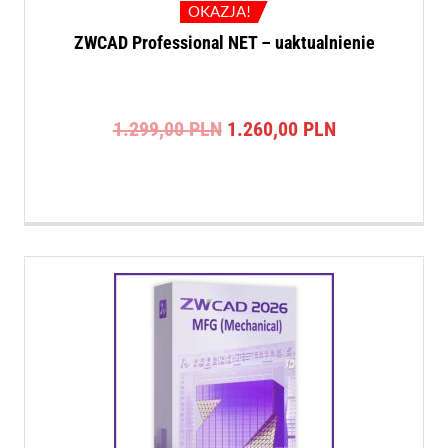
OKAZJA!
ZWCAD Professional NET – uaktualnienie
Pierwotna
Aktualna
1.299,00
PLN
1.260,00
PLN
cena
cena
wynosiła:
wynosi:
1.299,00 PLN.
1.260,00 PLN