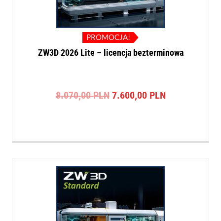
PROMOCJA!
ZW3D 2026 Lite – licencja bezterminowa
Pierwotna
Aktualna
8.070,00
PLN
7.600,00
PLN
cena
cena
wynosiła:
wynosi:
8.070,00 PLN.
7.600,00 PLN