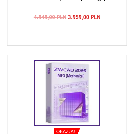
Pierwotna
Aktualna
4.949,00
PLN
3.959,00
PLN
cena
cena
wynosiła:
wynosi:
4.949,00 PLN.
3.959,00 PLN
OKAZJA!