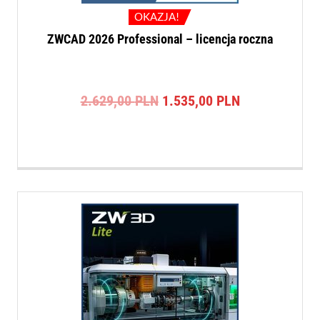
OKAZJA!
ZWCAD 2026 Professional – licencja roczna
Pierwotna
Aktualna
2.629,00
PLN
1.535,00
PLN
cena
cena
wynosiła:
wynosi:
2.629,00 PLN.
1.535,00 PLN