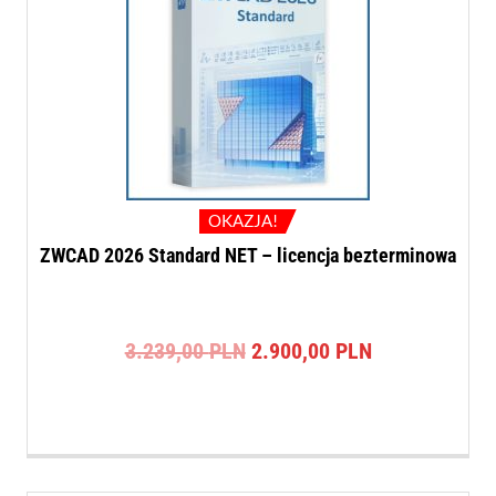
OKAZJA!
ZWCAD 2026 Standard NET – licencja bezterminowa
Pierwotna
Aktualna
3.239,00
PLN
2.900,00
PLN
cena
cena
wynosiła:
wynosi:
3.239,00 PLN.
2.900,00 PLN