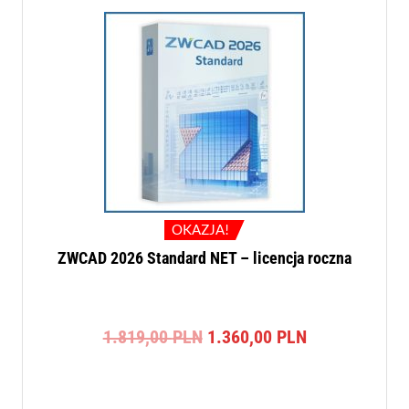
OKAZJA!
ZWCAD 2026 Standard NET – licencja roczna
Pierwotna
Aktualna
1.819,00
PLN
1.360,00
PLN
cena
cena
wynosiła:
wynosi:
1.819,00 PLN.
1.360,00 PLN