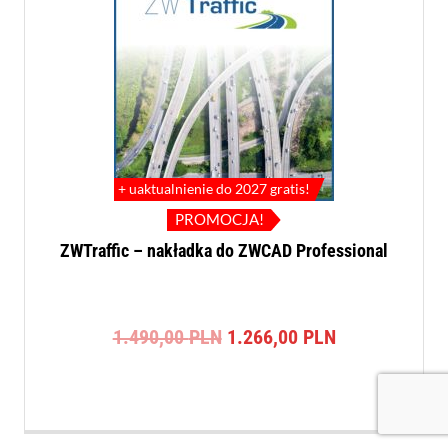
+ uaktualnienie do 2027 gratis!
PROMOCJA!
ZWTraffic – nakładka do ZWCAD Professional
Pierwotna
Aktualna
1.490,00
PLN
1.266,00
PLN
cena
cena
wynosiła:
wynosi:
1.490,00 PLN.
1.266,00 PLN