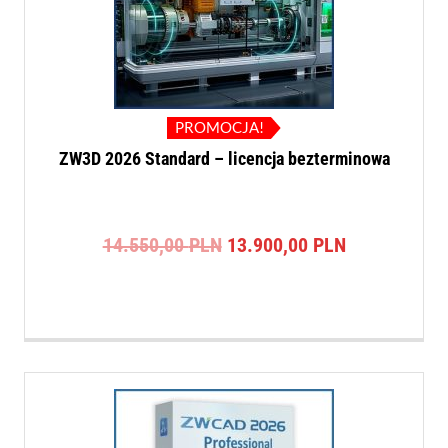
PROMOCJA!
ZW3D 2026 Standard – licencja bezterminowa
Pierwotna
Aktualna
14.550,00
PLN
13.900,00
PLN
cena
cena
wynosiła:
wynosi:
14.550,00 PLN.
13.900,00 P