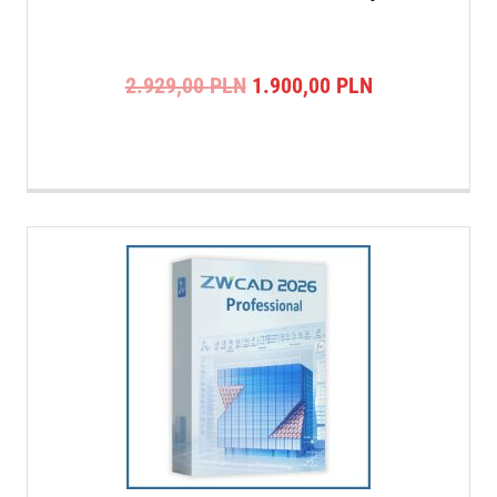
Pierwotna
Aktualna
2.929,00
PLN
1.900,00
PLN
cena
cena
wynosiła:
wynosi:
2.929,00 PLN.
1.900,00 PLN