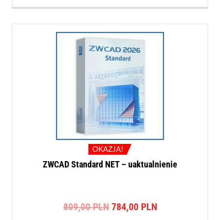
OKAZJA!
ZWCAD Standard NET – uaktualnienie
Pierwotna
Aktualna
809,00
PLN
784,00
PLN
cena
cena