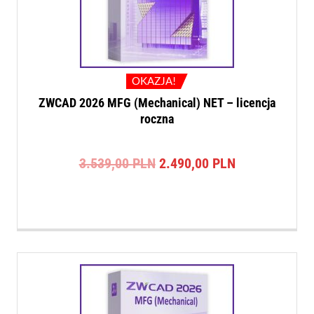
OKAZJA!
ZWCAD 2026 MFG (Mechanical) NET – licencja
roczna
Pierwotna
Aktualna
3.539,00
PLN
2.490,00
PLN
cena
cena
wynosiła:
wynosi:
3.539,00 PLN.
2.490,00 PLN