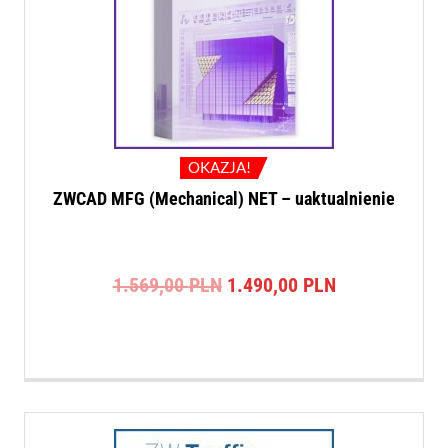
OKAZJA!
ZWCAD MFG (Mechanical) NET – uaktualnienie
Pierwotna
Aktualna
1.569,00
PLN
1.490,00
PLN
cena
cena
wynosiła:
wynosi:
1.569,00 PLN.
1.490,00 PLN