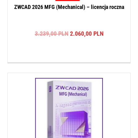
ZWCAD 2026 MFG (Mechanical) – licencja roczna
Pierwotna
Aktualna
3.239,00
PLN
2.060,00
PLN
cena
cena
wynosiła:
wynosi:
3.239,00 PLN.
2.060,00 PLN