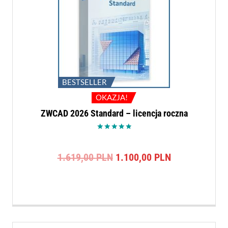
BESTSELLER
OKAZJA!
ZWCAD 2026 Standard – licencja roczna
Oceniono
5.00
na 5
Pierwotna
Aktualna
1.619,00
PLN
1.100,00
PLN
cena
cena
wynosiła:
wynosi:
1.619,00 PLN.
1.100,00 PLN