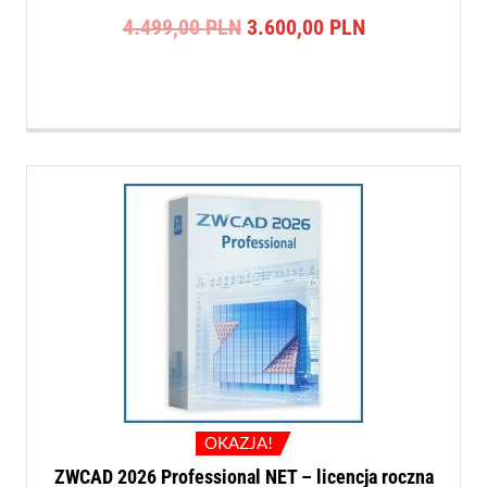
Pierwotna
Aktualna
4.499,00
PLN
3.600,00
PLN
cena
cena
wynosiła:
wynosi:
4.499,00 PLN.
3.600,00 PLN
OKAZJA!
ZWCAD 2026 Professional NET – licencja roczna