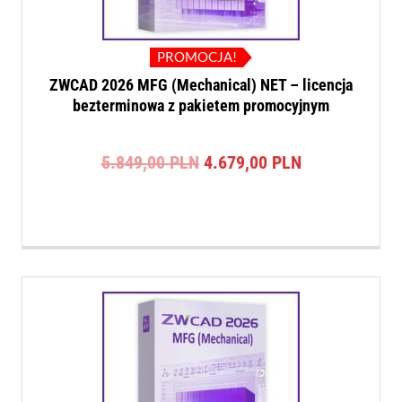
PROMOCJA!
ZWCAD 2026 MFG (Mechanical) NET – licencja
bezterminowa z pakietem promocyjnym
Pierwotna
Aktualna
5.849,00
PLN
4.679,00
PLN
cena
cena
wynosiła:
wynosi:
5.849,00 PLN.
4.679,00 PLN