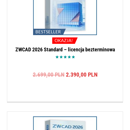
BESTSELLER
OKAZJA!
ZWCAD 2026 Standard – licencja bezterminowa
Oceniono
5.00
na 5
Pierwotna
Aktualna
2.699,00
PLN
2.390,00
PLN
cena
cena
wynosiła:
wynosi:
2.699,00 PLN.
2.390,00 PLN