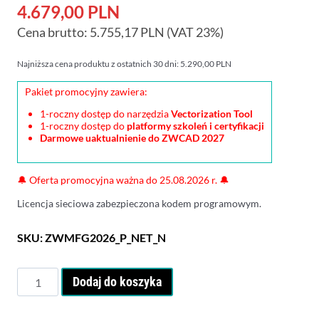
Aktualna
cena
4.679,00
PLN
Cena brutto:
5.755,17
cena
PLN
(VAT 23%)
wynosiła:
wynosi:
5.849,00 PLN.
Najniższa cena produktu z ostatnich 30 dni:
5.290,00
PLN
4.679,00 PLN.
Pakiet promocyjny zawiera:
1-roczny dostęp do narzędzia
Vectorization Tool
1-roczny dostęp do
platformy szkoleń i certyfikacji
Darmowe uaktualnienie do ZWCAD 2027
🔔
Oferta promocyjna ważna do 25.08.2026 r.
🔔
Licencja sieciowa zabezpieczona kodem programowym.
SKU:
ZWMFG2026_P_NET_N
ilość
Dodaj do koszyka
ZWCAD
2026