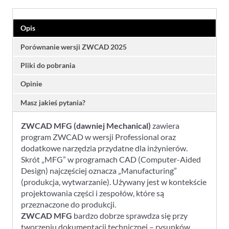
MFG
(Mechanical)
NET
Opis
-
licencja
Porównanie wersji ZWCAD 2025
bezterminowa
Pliki do pobrania
z
pakietem
Opinie
promocyjnym
Masz jakieś pytania?
ZWCAD MFG (dawniej Mechanical)
zawiera
program ZWCAD w wersji Professional oraz
dodatkowe narzędzia przydatne dla inżynierów.
Skrót „MFG” w programach CAD (Computer-Aided
Design) najczęściej oznacza „Manufacturing”
(produkcja, wytwarzanie). Używany jest w kontekście
projektowania części i zespołów, które są
przeznaczone do produkcji.
ZWCAD MFG
bardzo dobrze sprawdza się przy
tworzeniu dokumentacji technicznej – rysunków