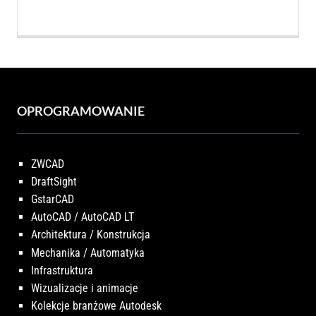
4.949,00 PLN.
3.959,0
OPROGRAMOWANIE
ZWCAD
DraftSight
GstarCAD
AutoCAD / AutoCAD LT
Architektura / Konstrukcja
Mechanika / Automatyka
Infrastruktura
Wizualizacje i animacje
Kolekcje branżowe Autodesk