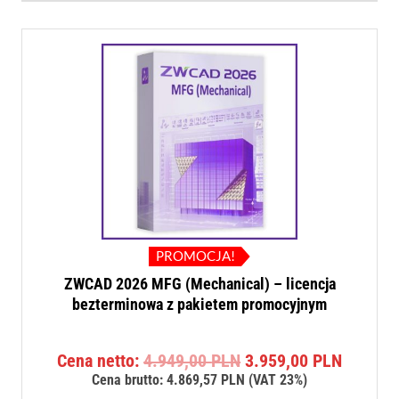
PROMOCJA!
ZWCAD 2026 MFG (Mechanical) – licencja
bezterminowa z pakietem promocyjnym
Pierwotna
Aktualn
Cena netto:
4.949,00
PLN
3.959,00
PLN
cena
cena
Cena brutto:
4.869,57
PLN
(VAT 23%)
wynosiła:
wynosi: