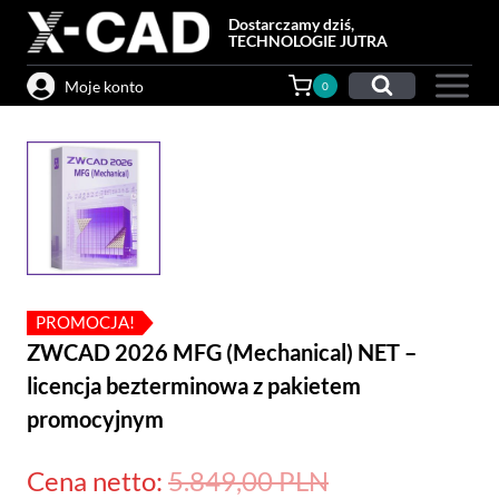
Przejdź
Dostarczamy dziś,
do
TECHNOLOGIE JUTRA
treści
Moje konto
0
PROMOCJA!
ZWCAD 2026 MFG (Mechanical) NET –
licencja bezterminowa z pakietem
promocyjnym
Pierwotna
Cena netto:
5.849,00
PLN