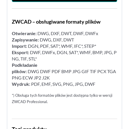
ZWCAD – obsługiwane formaty plików
Otwieranie:
DWG, DXF, DWT, DWF, DWFx
Zapisywanie:
DWG, DXF, DWT
Import:
DGN, PDF, SAT*, WMF, IFC*, STEP*
Eksport:
DWF, DWFx, DGN, SAT*, WMF, BMP, JPG, P
NG, TIF, STL*
Podkładanie
plików:
DWG DWF PDF BMP JPG GIF TIF PCX TGA
PNG ECW JP2 J2K
Wydruk:
PDF, EMF, SVG, PNG, JPG, DWF
*) Obsługa tych formatów plików jest dostępna tylko w wersji
ZWCAD Professional.