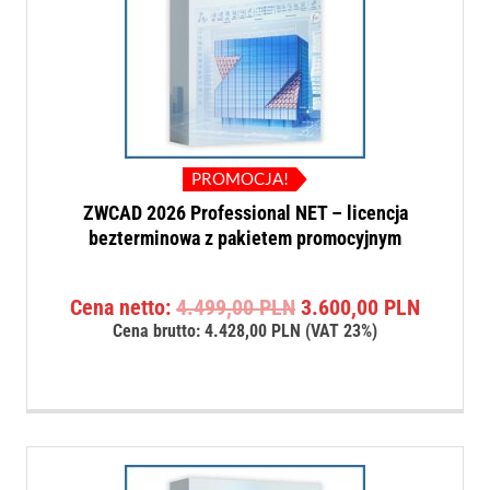
PROMOCJA!
ZWCAD 2026 Professional NET – licencja
bezterminowa z pakietem promocyjnym
Pierwotna
Aktualn
Cena netto:
4.499,00
PLN
3.600,00
PLN
cena
cena
Cena brutto:
4.428,00
PLN
(VAT 23%)
wynosiła:
wynosi:
4.499,00 PLN.
3.600,0