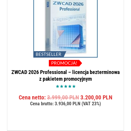
BESTSELLER
PROMOCJA!
ZWCAD 2026 Professional – licencja bezterminowa
z pakietem promocyjnym
Oceniono
Pierwotna
Aktualn
Cena netto:
3.999,00
PLN
3.200,00
PLN
5.00
na 5
cena
cena
Cena brutto:
3.936,00
PLN
(VAT 23%)
wynosiła:
wynosi:
3.999,00 PLN.
3.200,0