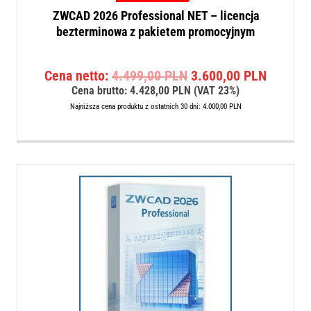
ZWCAD 2026 Professional NET – licencja
bezterminowa z pakietem promocyjnym
Pierwotna
Aktualn
Cena netto:
4.499,00
PLN
3.600,00
PLN
cena
cena
Cena brutto:
4.428,00
PLN
(VAT 23%)
wynosiła:
wynosi:
Najniższa cena produktu z ostatnich 30 dni:
4.000,00
PLN
4.499,00 PLN.
3.600,0