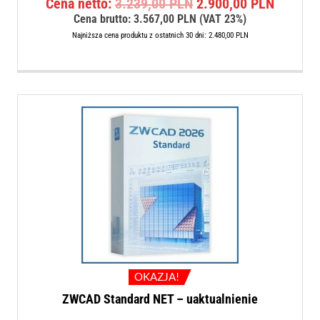
Pierwotna
Aktualn
Cena netto:
3.239,00
PLN
2.900,00
PLN
cena
cena
Cena brutto:
3.567,00
PLN
(VAT 23%)
wynosiła:
wynosi:
Najniższa cena produktu z ostatnich 30 dni:
2.480,00
PLN
3.239,00 PLN.
2.900,0
OKAZJA!
ZWCAD Standard NET – uaktualnienie