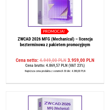
PROMOCJA!
ZWCAD 2026 MFG (Mechanical) – licencja
bezterminowa z pakietem promocyjnym
Pierwotna
Aktualn
Cena netto:
4.949,00
PLN
3.959,00
PLN
cena
cena
Cena brutto:
4.869,57
PLN
(VAT 23%)
wynosiła:
wynosi:
Najniższa cena produktu z ostatnich 30 dni:
4.380,00
PLN
4.949,00 PLN.
3.959,0