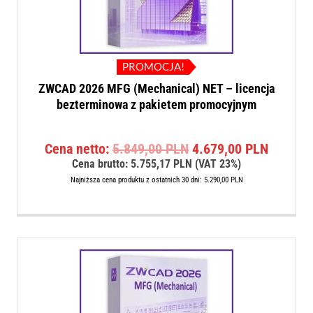
PROMOCJA!
ZWCAD 2026 MFG (Mechanical) NET – licencja
bezterminowa z pakietem promocyjnym
Pierwotna
Aktualn
Cena netto:
5.849,00
PLN
4.679,00
PLN
cena
cena
Cena brutto:
5.755,17
PLN
(VAT 23%)
wynosiła:
wynosi:
Najniższa cena produktu z ostatnich 30 dni:
5.290,00
PLN
5.849,00 PLN.
4.679,0