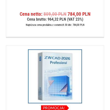
Pierwotna
Aktualna
Cena netto:
809,00
PLN
784,00
PLN
cena
cena
Cena brutto:
964,32
PLN
(VAT 23%)
wynosiła:
wynosi:
Najniższa cena produktu z ostatnich 30 dni:
784,00
PLN
809,00 PLN.
784,00 P
PROMOCJA!