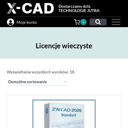
Przejdź
Dostarczamy dziś,
do
TECHNOLOGIE JUTRA
treści
Moje konto
0
Licencje wieczyste
Wyświetlanie wszystkich wyników: 18