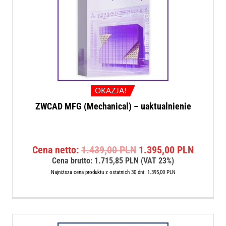
OKAZJA!
ZWCAD MFG (Mechanical) – uaktualnienie
Pierwotna
Aktualn
Cena netto:
1.439,00
PLN
1.395,00
PLN
cena
cena
Cena brutto:
1.715,85
PLN
(VAT 23%)
wynosiła:
wynosi:
Najniższa cena produktu z ostatnich 30 dni:
1.395,00
PLN
1.439,00 PLN.
1.395,0