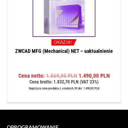
OKAZJA!
ZWCAD MFG (Mechanical) NET – uaktualnienie
Pierwotna
Aktualn
Cena netto:
1.569,00
PLN
1.490,00
PLN
cena
cena
Cena brutto:
1.832,70
PLN
(VAT 23%)
wynosiła:
wynosi:
Najniższa cena produktu z ostatnich 30 dni:
1.490,00
PLN
1.569,00 PLN.
1.490,0
OPROGRAMOWANIE