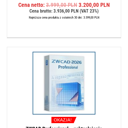
Pierwotna
Aktualn
Cena netto:
3.999,00
PLN
3.200,00
PLN
5.00
na 5
cena
cena
Cena brutto:
3.936,00
PLN
(VAT 23%)
wynosiła:
wynosi:
Najniższa cena produktu z ostatnich 30 dni:
3.599,00
PLN
3.999,00 PLN.
3.200,0
OKAZJA!