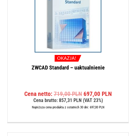
OKAZJA!
ZWCAD Standard – uaktualnienie
Pierwotna
Aktualna
Cena netto:
719,00
PLN
697,00
PLN
cena
cena
Cena brutto:
857,31
PLN
(VAT 23%)
wynosiła:
wynosi:
Najniższa cena produktu z ostatnich 30 dni:
697,00
PLN
719,00 PLN.
697,00 P