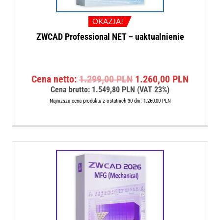
OKAZJA!
ZWCAD Professional NET – uaktualnienie
Pierwotna
Aktualn
Cena netto:
1.299,00
PLN
1.260,00
PLN
cena
cena
Cena brutto:
1.549,80
PLN
(VAT 23%)
wynosiła:
wynosi:
Najniższa cena produktu z ostatnich 30 dni:
1.260,00
PLN
1.299,00 PLN.
1.260,0