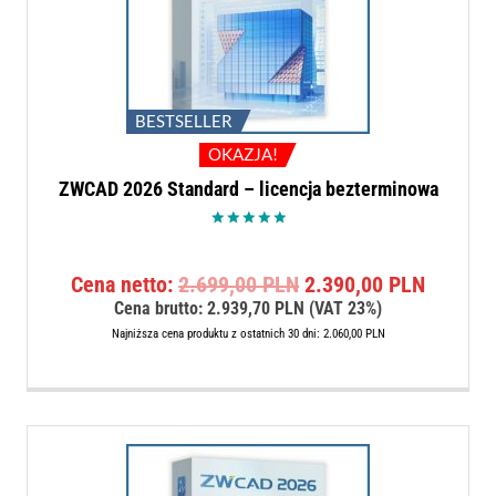
BESTSELLER
OKAZJA!
ZWCAD 2026 Standard – licencja bezterminowa
Oceniono
5.00
na 5
Pierwotna
Aktualn
Cena netto:
2.699,00
PLN
2.390,00
PLN
cena
cena
Cena brutto:
2.939,70
PLN
(VAT 23%)
wynosiła:
wynosi:
Najniższa cena produktu z ostatnich 30 dni:
2.060,00
PLN
2.699,00 PLN.
2.390,0