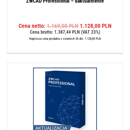
ZWCAD Professional – uaktualnienie
Pierwotna
Aktualn
Cena netto:
1.169,00
PLN
1.128,00
PLN
cena
cena
Cena brutto:
1.387,44
PLN
(VAT 23%)
wynosiła:
wynosi:
Najniższa cena produktu z ostatnich 30 dni:
1.128,00
PLN
1.169,00 PLN.
1.128,0
AKTUALIZACJA