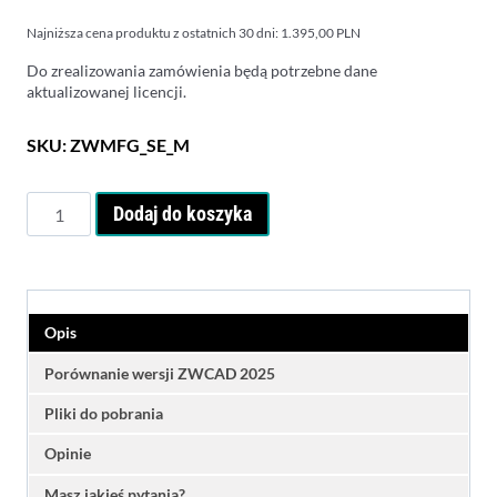
wynosi:
1.439,00 PLN.
Najniższa cena produktu z ostatnich 30 dni:
1.395,00
PLN
1.395,00 PLN.
Do zrealizowania zamówienia będą potrzebne dane
aktualizowanej licencji.
SKU:
ZWMFG_SE_M
ilość
Dodaj do koszyka
ZWCAD
MFG
(Mechanical)
-
uaktualnienie
Opis
Porównanie wersji ZWCAD 2025
Pliki do pobrania
Opinie
Masz jakieś pytania?