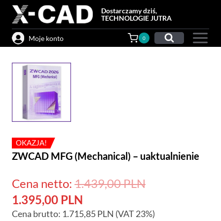
Przejdź
Dostarczamy dziś,
do
TECHNOLOGIE JUTRA
treści
Moje konto
0
OKAZJA!
ZWCAD MFG (Mechanical) – uaktualnienie
Pierwotna
Cena netto:
1.439,00
PLN
Aktualna
cena
1.395,00
PLN
Cena brutto:
1.715,85
cena
PLN
(VAT 23%)
wynosiła: