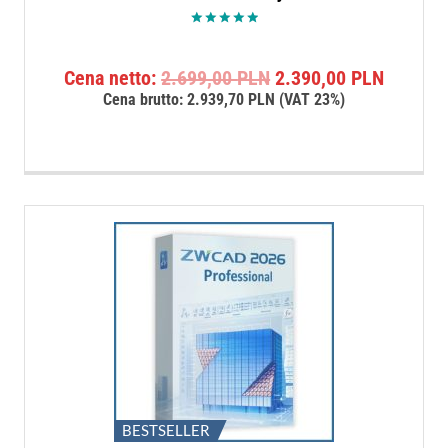
Oceniono
5.00
na 5
Pierwotna
Aktualn
Cena netto:
2.699,00
PLN
2.390,00
PLN
cena
cena
Cena brutto:
2.939,70
PLN
(VAT 23%)
wynosiła:
wynosi:
2.699,00 PLN.
2.390,0
BESTSELLER