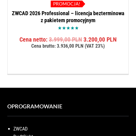
PROMOCJA!
ZWCAD 2026 Professional – licencja bezterminowa
z pakietem promocyjnym
Oceniono
Pierwotna
Aktualn
Cena netto:
3.999,00
PLN
3.200,00
PLN
5.00
na 5
cena
cena
Cena brutto:
3.936,00
PLN
(VAT 23%)
wynosiła:
wynosi:
3.999,00 PLN.
3.200,0
OPROGRAMOWANIE
ZWCAD