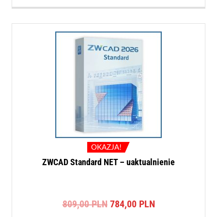
OKAZJA!
ZWCAD Standard NET – uaktualnienie
Pierwotna
Aktualna
809,00
PLN
784,00
PLN
cena
cena