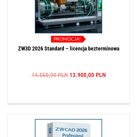
PROMOCJA!
ZW3D 2026 Standard – licencja bezterminowa
Pierwotna
Aktualna
14.550,00
PLN
13.900,00
PLN
cena
cena
wynosiła:
wynosi:
14.550,00 PLN.
13.900,00 P