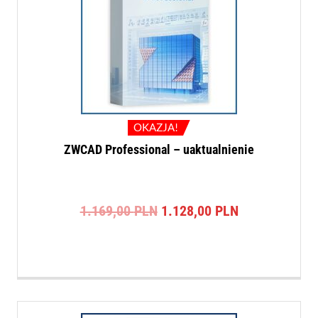
OKAZJA!
ZWCAD Professional – uaktualnienie
Pierwotna
Aktualna
1.169,00
PLN
1.128,00
PLN
cena
cena
wynosiła:
wynosi:
1.169,00 PLN.
1.128,00 PLN