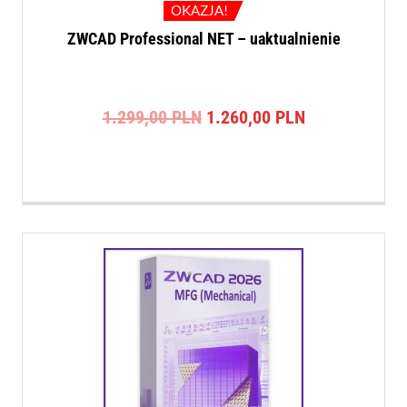
OKAZJA!
ZWCAD Professional NET – uaktualnienie
Pierwotna
Aktualna
1.299,00
PLN
1.260,00
PLN
cena
cena
wynosiła:
wynosi:
1.299,00 PLN.
1.260,00 PLN