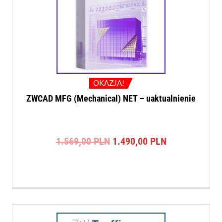
OKAZJA!
ZWCAD MFG (Mechanical) NET – uaktualnienie
Pierwotna
Aktualna
1.569,00
PLN
1.490,00
PLN
cena
cena
wynosiła:
wynosi:
1.569,00 PLN.
1.490,00 PLN