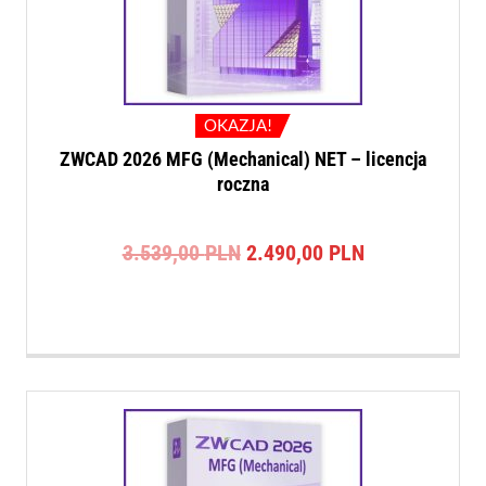
OKAZJA!
ZWCAD 2026 MFG (Mechanical) NET – licencja
roczna
Pierwotna
Aktualna
3.539,00
PLN
2.490,00
PLN
cena
cena
wynosiła:
wynosi:
3.539,00 PLN.
2.490,00 PLN