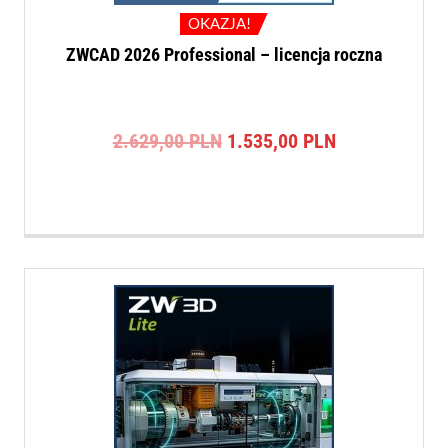
OKAZJA!
ZWCAD 2026 Professional – licencja roczna
Pierwotna
Aktualna
2.629,00
PLN
1.535,00
PLN
cena
cena
wynosiła:
wynosi:
2.629,00 PLN.
1.535,00 PLN