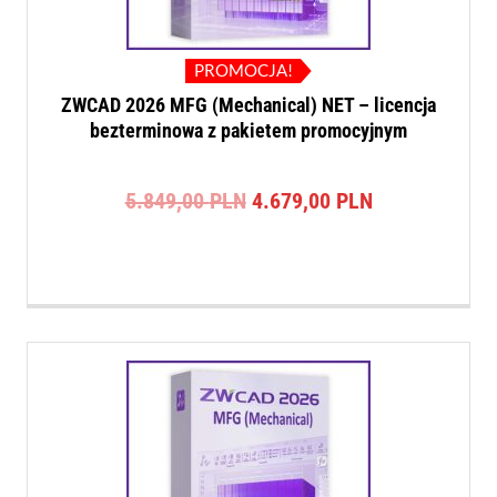
PROMOCJA!
ZWCAD 2026 MFG (Mechanical) NET – licencja
bezterminowa z pakietem promocyjnym
Pierwotna
Aktualna
5.849,00
PLN
4.679,00
PLN
cena
cena
wynosiła:
wynosi:
5.849,00 PLN.
4.679,00 PLN