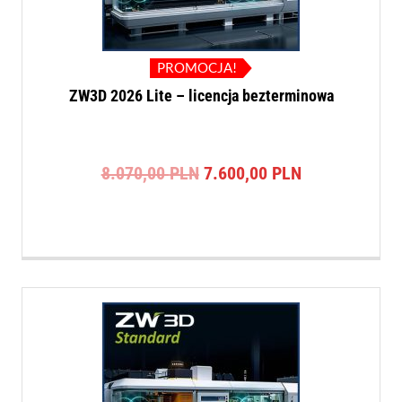
PROMOCJA!
ZW3D 2026 Lite – licencja bezterminowa
Pierwotna
Aktualna
8.070,00
PLN
7.600,00
PLN
cena
cena
wynosiła:
wynosi:
8.070,00 PLN.
7.600,00 PLN