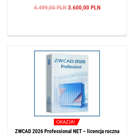
Pierwotna
Aktualna
4.499,00
PLN
3.600,00
PLN
cena
cena
wynosiła:
wynosi:
4.499,00 PLN.
3.600,00 PLN
OKAZJA!
ZWCAD 2026 Professional NET – licencja roczna