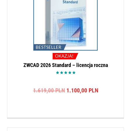
BESTSELLER
OKAZJA!
ZWCAD 2026 Standard – licencja roczna
Oceniono
5.00
na 5
Pierwotna
Aktualna
1.619,00
PLN
1.100,00
PLN
cena
cena
wynosiła:
wynosi:
1.619,00 PLN.
1.100,00 PLN