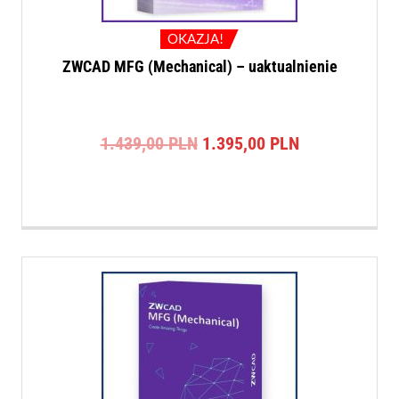
OKAZJA!
ZWCAD MFG (Mechanical) – uaktualnienie
Pierwotna
Aktualna
1.439,00
PLN
1.395,00
PLN
cena
cena
wynosiła:
wynosi:
1.439,00 PLN.
1.395,00 PLN