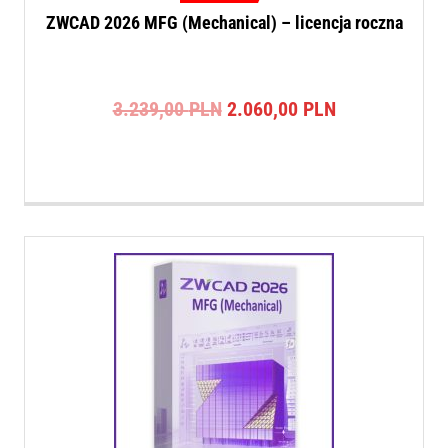
ZWCAD 2026 MFG (Mechanical) – licencja roczna
Pierwotna
Aktualna
3.239,00
PLN
2.060,00
PLN
cena
cena
wynosiła:
wynosi:
3.239,00 PLN.
2.060,00 PLN