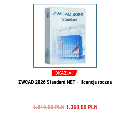
OKAZJA!
ZWCAD 2026 Standard NET – licencja roczna
Pierwotna
Aktualna
1.819,00
PLN
1.360,00
PLN
cena
cena
wynosiła:
wynosi:
1.819,00 PLN.
1.360,00 PLN