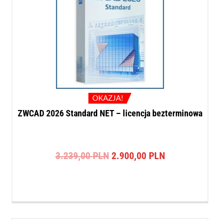
OKAZJA!
ZWCAD 2026 Standard NET – licencja bezterminowa
Pierwotna
Aktualna
3.239,00
PLN
2.900,00
PLN
cena
cena
wynosiła:
wynosi:
3.239,00 PLN.
2.900,00 PLN