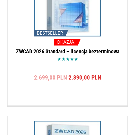
BESTSELLER
OKAZJA!
ZWCAD 2026 Standard – licencja bezterminowa
Oceniono
5.00
na 5
Pierwotna
Aktualna
2.699,00
PLN
2.390,00
PLN
cena
cena
wynosiła:
wynosi:
2.699,00 PLN.
2.390,00 PLN