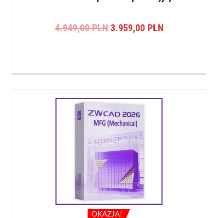
Pierwotna
Aktualna
4.949,00
PLN
3.959,00
PLN
cena
cena
wynosiła:
wynosi:
4.949,00 PLN.
3.959,00 PLN
OKAZJA!