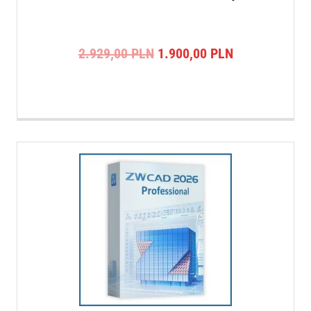
Pierwotna
Aktualna
2.929,00
PLN
1.900,00
PLN
cena
cena
wynosiła:
wynosi:
2.929,00 PLN.
1.900,00 PLN