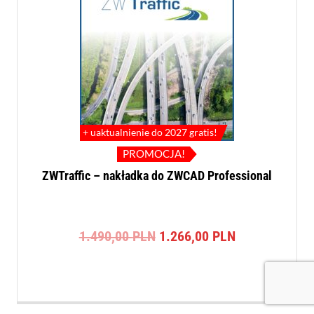
+ uaktualnienie do 2027 gratis!
PROMOCJA!
ZWTraffic – nakładka do ZWCAD Professional
Pierwotna
Aktualna
1.490,00
PLN
1.266,00
PLN
cena
cena
wynosiła:
wynosi:
1.490,00 PLN.
1.266,00 PLN