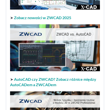
➤
Zobacz nowości w ZWCAD 2025
➤
AutoCAD czy ZWCAD? Zobacz różnice między
AutoCADem a ZWCADem