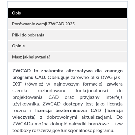
-
licencja
Opis
bezterminowa
z
Porównanie wersji ZWCAD 2025
pakietem
Pliki do pobrania
promocyjnym
Opinie
Masz jakieś pytania?
ZWCAD to znakomita alternatywa dla znanego
programu CAD.
Obsługuje zarówno pliki DWG jak i
DXF (również w najnowszym formacie), zawiera
szeroko rozbudowane funkcjonalności do
projektowania CAD oraz przyjazny interfejs
użytkownika. ZWCAD dostępny jest jako licencja
roczna i
licencja bezterminowa CAD (licencja
wieczysta
) z dobrowolnymi aktualizacjami. Do
ZWCADa można dokupić nakładki branżowe – tzw
toolboxy rozszerzające funkcjonalność programu.