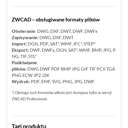
ZWCAD – obsługiwane formaty plików
Otwieranie:
DWG, DXF, DWT, DWF, DWFx
Zapisywanie:
DWG, DXF, DWT
Import:
DGN, PDF, SAT*, WMF, IFC*, STEP*
Eksport:
DWF, DWFx, DGN, SAT*, WMF, BMP, JPG, P
NG, TIF, STL*
Podkładanie
plików:
DWG DWF PDF BMP JPG GIF TIF PCX TGA
PNG ECW JP2 J2K
Wydruk:
PDF, EMF, SVG, PNG, JPG, DWF
*) Obsługa tych formatów plików jest dostępna tylko w wersji
ZWCAD Professional.
Tagi produktu