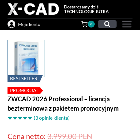
Przejdź
Dostarczamy dziś,
do
TECHNOLOGIE JUTRA
treści
Moje konto
0
BESTSELLER
PROMOCJA!
ZWCAD 2026 Professional – licencja
bezterminowa z pakietem promocyjnym
(
3
opinie klienta)
Oceniony
3
5.00
na 5
Pierwotna
Cena netto:
3.999,00
PLN
na