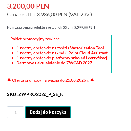
podstawie
Aktualna
cena
3.200,00
PLN
ocen
klientów
Cena brutto:
3.936,00
cena
PLN
(VAT 23%)
wynosiła:
wynosi:
3.999,00 PLN.
Najniższa cena produktu z ostatnich 30 dni:
3.599,00
PLN
3.200,00 PLN.
Pakiet promocyjny zawiera:
1-roczny dostęp do narzędzia
Vectorization Tool
1-roczny dostęp do nakładki
Point Cloud Assistan
t
1-roczny dostęp do
platformy szkoleń i certyfikacji
Darmowe uaktualnienie do ZWCAD 2027
🔔
Oferta promocyjna ważna do 25.08.2026 r.
🔔
SKU:
ZWPRO2026_P_SE_N
ilość
Dodaj do koszyka
ZWCAD
2026
Professional