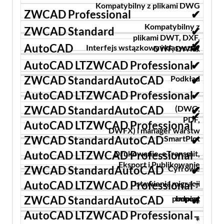
Kompatybilny z plikami DWG
✔
Kompatybilny z
✔
plikami DWT, DXF,
✔
✔
Interfejs wstązkowy i klasyczny
DWF, DWFX
ZWCAD
✔
Professional
Podkład
✔
✔
✔
ZWCAD
✔
Standard
(DWG,
✔
✔
✔
✔
✔
AutoCAD
✔
PDF,
DWFX) i manager warstw
AutoCAD
SmartPlot
✔
✔
✔
✔
LT
Drukowanie, eTransmit,
Eksport i Publikowanie
Cyfrowe
✔
✔
✔
✔
✔
✔
✔
–
Ustawienia migracji
–
podpisy
Import
Import
✔
✔
✔
–
*
–
*