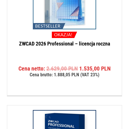
BESTSELLER
OKAZJA!
ZWCAD 2026 Professional – licencja roczna
Pierwotna
Aktualn
Cena netto:
2.629,00
PLN
1.535,00
PLN
cena
cena
Cena brutto:
1.888,05
PLN
(VAT 23%)
wynosiła:
wynosi:
2.629,00 PLN.
1.535,0