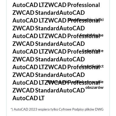
Modelowanie siatki
SmartMouse
SmartVoice
SmartSelect
Blokowanie i odblokowywanie
obszarów
*) AutoCAD 2023 wspiera tylko Cyfrowe Podpisy plików DWG