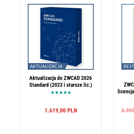
AKTUALIZACJA
BES
Aktualizacja do ZWCAD 2026
ZWCA
Standard (2023 i starsze lic.)
licencj
Oceniono
5.00
na 5
1.619,00
PLN
3.99