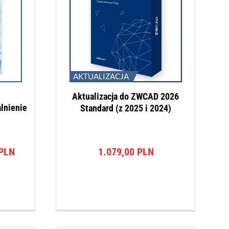
AKTUALIZACJA
Aktualizacja do ZWCAD 2026
lnienie
Standard (z 2025 i 2024)
na
Aktualna
PLN
1.079,00
PLN
cena
a:
wynosi:
PLN.
697,00 PLN.