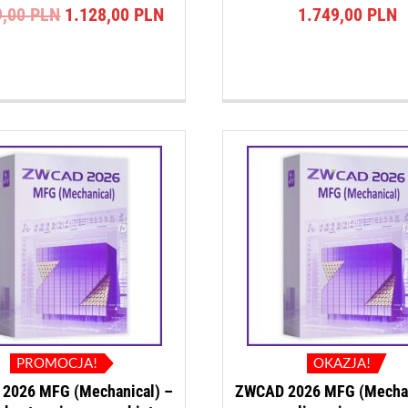
Pierwotna
Aktualna
9,00
PLN
1.128,00
PLN
1.749,00
PLN
cena
cena
wynosiła:
wynosi:
.
1.169,00 PLN.
1.128,00 PLN.
PROMOCJA!
OKAZJA!
2026 MFG (Mechanical) –
ZWCAD 2026 MFG (Mechan