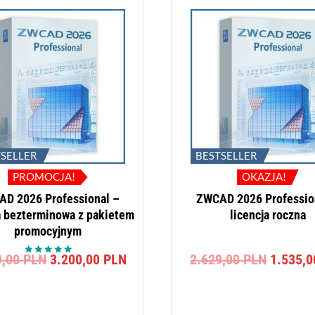
TSELLER
BESTSELLER
PROMOCJA!
OKAZJA!
D 2026 Professional –
ZWCAD 2026 Professio
a bezterminowa z pakietem
licencja roczna
promocyjnym
Pierwotna
Aktualna
Pierwot
9,00
PLN
3.200,00
PLN
2.629,00
PLN
1.535,
Oceniono
cena
cena
cena
5.00
na 5
wynosiła:
wynosi:
wynosił
3.999,00 PLN.
3.200,00 PLN.
2.629,0