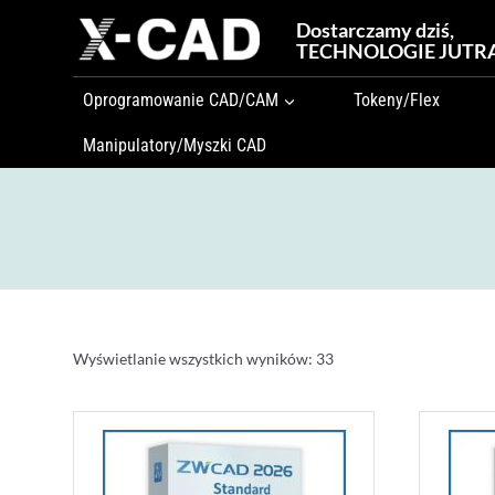
Przejdź
Dostarczamy dziś,
do
TECHNOLOGIE JUTR
treści
Oprogramowanie CAD/CAM
Tokeny/Flex
Manipulatory/Myszki CAD
Wyświetlanie wszystkich wyników: 33