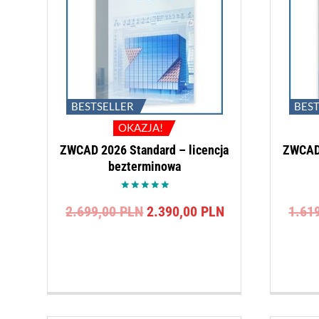
BESTSELLER
BES
OKAZJA!
ZWCAD 2026 Standard – licencja
ZWCAD 
bezterminowa
Oceniono
Pierwotna
Aktualna
2.699,00
PLN
2.390,00
PLN
1.61
5.00
na 5
cena
cena
wynosiła:
wynosi:
2.699,00 PLN.
2.390,00 PLN.