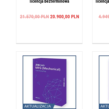
licencja bezterminowa
licencj
Pierwotna
Aktualna
21.570,00
PLN
20.900,00
PLN
4.94
cena
cena
wynosiła:
wynosi:
21.570,00 PLN.
20.900,00 PLN
AKTUALIZACJA
AKT