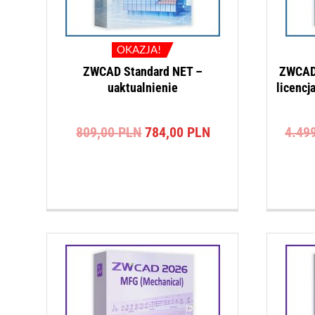
OKAZJA!
ZWCAD Standard NET –
ZWCAD 
uaktualnienie
licencj
Pierwotna
Aktualna
809,00
PLN
784,00
PLN
4.49
cena
cena
wynosiła:
wynosi:
809,00 PLN.
784,00 PLN.