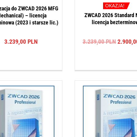
OKAZJA!
izacja do ZWCAD 2026 MFG
ZWCAD 2026 Standard 
echanical) – licencja
licencja beztermino
inowa (2023 i starsze lic.)
Pierwot
3.239,00
PLN
3.239,00
PLN
2.900,
cena
wynosił
3.239,0