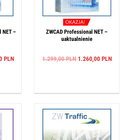
OKAZJA!
l NET –
ZWCAD Professional NET –
uaktualnienie
na
Aktualna
Pierwotna
Aktualna
00
PLN
1.299,00
PLN
1.260,00
PLN
cena
cena
cena
a:
wynosi:
wynosiła:
wynosi:
0 PLN.
1.900,00 PLN.
1.299,00 PLN.
1.260,00 P