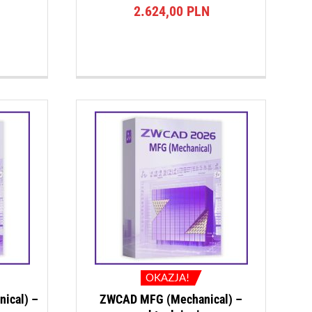
2.624,00
PLN
OKAZJA!
ical) –
ZWCAD MFG (Mechanical) –