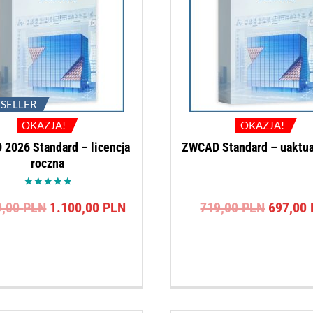
TSELLER
OKAZJA!
OKAZJA!
2026 Standard – licencja
ZWCAD Standard – uaktua
roczna
Oceniono
Pierwotna
Aktualna
Pierwot
9,00
PLN
1.100,00
PLN
719,00
PLN
697,00
5.00
na 5
cena
cena
cena
wynosiła:
wynosi:
wynosił
1.619,00 PLN.
1.100,00 PLN.
719,00 