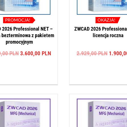
PROMOCJA!
OKAZJA!
2026 Professional NET –
ZWCAD 2026 Professiona
a bezterminowa z pakietem
licencja roczna
promocyjnym
Pierwotna
Aktualna
Pierwot
9,00
PLN
3.600,00
PLN
2.929,00
PLN
1.900,
cena
cena
cena
wynosiła:
wynosi:
wynosił
4.499,00 PLN.
3.600,00 PLN.
2.929,0