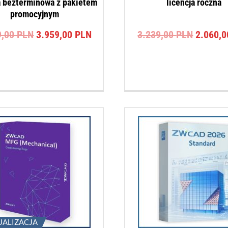
a bezterminowa z pakietem
licencja roczna
promocyjnym
Pierwotna
Aktualna
Pierwot
9,00
PLN
3.959,00
PLN
3.239,00
PLN
2.060,
cena
cena
cena
wynosiła:
wynosi:
wynosił
.
4.949,00 PLN.
3.959,00 PLN.
3.239,0
UALIZACJA