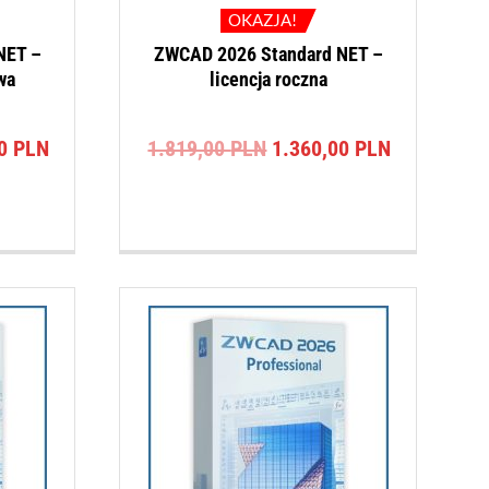
OKAZJA!
NET –
ZWCAD 2026 Standard NET –
wa
licencja roczna
na
Aktualna
Pierwotna
Aktualna
00
PLN
1.819,00
PLN
1.360,00
PLN
cena
cena
cena
a:
wynosi:
wynosiła:
wynosi:
0 PLN.
2.900,00 PLN.
1.819,00 PLN.
1.360,00 P