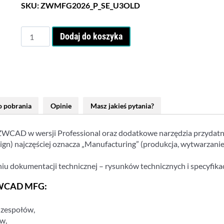
SKU:
ZWMFG2026_P_SE_U3OLD
ilość
Dodaj do koszyka
Aktualizacja
do
ZWCAD
2026
MFG
(Mechanical)
do pobrania
Opinie
Masz jakieś pytania?
-
licencja
bezterminowa
WCAD w wersji Professional oraz dodatkowe narzędzia przydatne
(2023
 najczęściej oznacza „Manufacturing” (produkcja, wytwarzanie).
i
starsze
iu dokumentacji technicznej – rysunków technicznych i specyfik
lic.)
 ZWCAD MFG:
dzespołów,
ów,