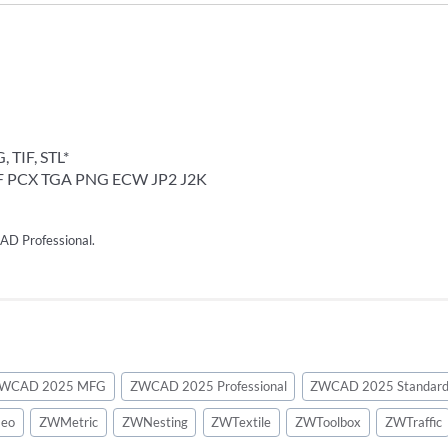
 TIF, STL*
 PCX TGA PNG ECW JP2 J2K
AD Professional.
WCAD 2025 MFG
ZWCAD 2025 Professional
ZWCAD 2025 Standar
eo
ZWMetric
ZWNesting
ZWTextile
ZWToolbox
ZWTraffic