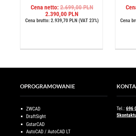
Oceniono
Pierwotna
Cena netto:
2.699,00
PLN
Cen
5.00
na 5
Aktualna
cena
2.390,00
PLN
cena
wynosiła:
Cena brutto:
2.939,70
PLN
(VAT 23%)
Cena br
wynosi:
2.699,00 PLN.
2.390,00 PLN.
OPROGRAMOWANIE
KONTA
Tel.:
696 
ZWCAD
Skontaktu
DraftSight
GstarCAD
AutoCAD / AutoCAD LT