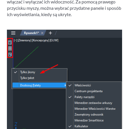
włączać i wyłączać ich widoczność. Za pomocą prawego
przycisku myszy, można wybrać przydatne panele i sposób
ich wyświetlania, kiedy są ukryte.