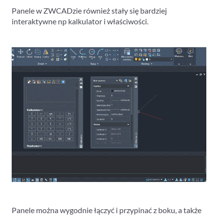
Panele w ZWCADzie również stały się bardziej
interaktywne np kalkulator i właściwości.
Panele można wygodnie łączyć i przypinać z boku, a także