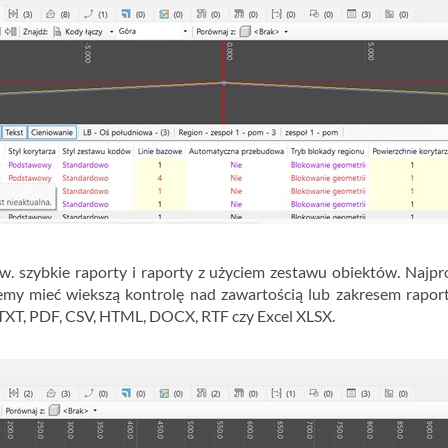
 szybkie raporty i raporty z użyciem zestawu obiektów. Najpros
cemy mieć wiekszą kontrolę nad zawartością lub zakresem rapor
u TXT, PDF, CSV, HTML, DOCX, RTF czy Excel XLSX.