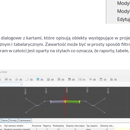
logowe z kartami, które opisują obiekty występujące w projekcie
icznym i tabelarycznym. Zawartość może być w prosty sposób fil
m w całości jest oparty na stylach co oznacza, że raporty, tabel