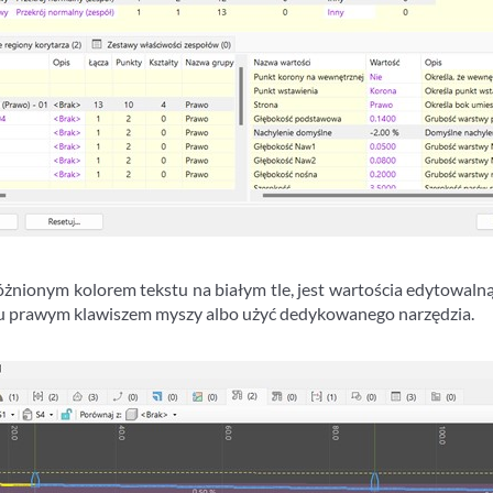
óżnionym kolorem tekstu na białym tle, jest wartościa edytowaln
ęciu prawym klawiszem myszy albo użyć dedykowanego narzędzia.