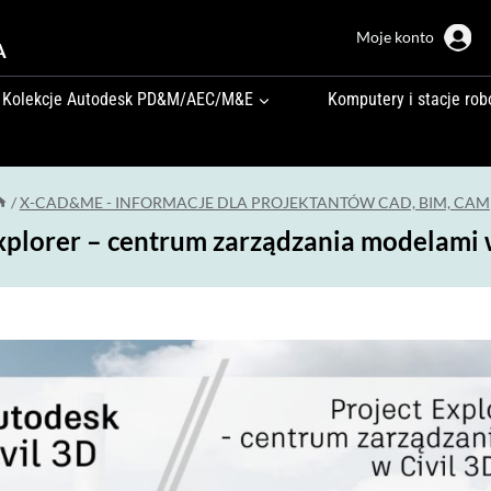
Moje konto
A
Kolekcje Autodesk PD&M/AEC/M&E
Komputery i stacje rob
/
X-CAD&ME - INFORMACJE DLA PROJEKTANTÓW CAD, BIM, CAM
xplorer – centrum zarządzania modelami 