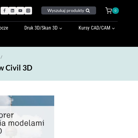
Wyszukaj produkty
0
ocze
Druk 3D/Skan 3D
Kursy CAD/CAM
/
w Civil 3D