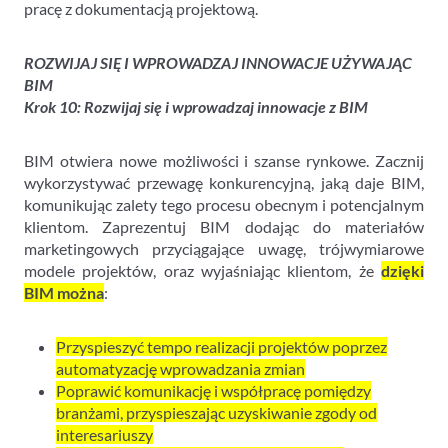
pracę z dokumentacją projektową.
ROZWIJAJ SIĘ I WPROWADZAJ INNOWACJE UŻYWAJĄC
BIM
Krok 10: Rozwijaj się i wprowadzaj innowacje z BIM
BIM otwiera nowe możliwości i szanse rynkowe. Zacznij
wykorzystywać przewagę konkurencyjną, jaką daje BIM,
komunikując zalety tego procesu obecnym i potencjalnym
klientom. Zaprezentuj BIM dodając do materiałów
marketingowych przyciągające uwagę, trójwymiarowe
modele projektów, oraz wyjaśniając klientom, że
dzięki
BIM można
:
Przyspieszyć tempo realizacji projektów poprzez
automatyzację wprowadzania zmian
Poprawić komunikację i współpracę pomiędzy
branżami, przyspieszając uzyskiwanie zgody od
interesariuszy