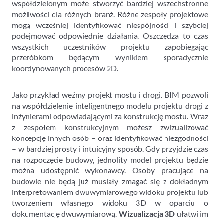
współdzielonym może stworzyć bardziej wszechstronne
możliwości dla różnych branż. Różne zespoły projektowe
mogą wcześniej identyfikować niespójności i szybciej
podejmować odpowiednie działania. Oszczędza to czas
wszystkich uczestników projektu zapobiegając
przeróbkom będącym wynikiem sporadycznie
koordynowanych procesów 2D.
Jako przykład weźmy projekt mostu i drogi. BIM pozwoli
na współdzielenie inteligentnego modelu projektu drogi z
inżynierami odpowiadającymi za konstrukcję mostu. Wraz
z zespołem konstrukcyjnym możesz zwizualizować
koncepcję innych osób – oraz identyfikować niezgodności
– w bardziej prosty i intuicyjny sposób. Gdy przyjdzie czas
na rozpoczęcie budowy, jednolity model projektu będzie
można udostępnić wykonawcy. Osoby pracujące na
budowie nie będą już musiały zmagać się z dokładnym
interpretowaniem dwuwymiarowego widoku projektu lub
tworzeniem własnego widoku 3D w oparciu o
dokumentację dwuwymiarową.
Wizualizacja 3D
ułatwi im