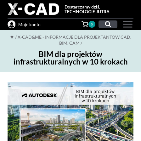
Przejdź
Dostarczamy dziś,
do
TECHNOLOGIE JUTRA
treści
Moje konto
0
/
X-CAD&ME - INFORMACJE DLA PROJEKTANTÓW CAD,
BIM, CAM
/
BIM dla projektów
infrastrukturalnych w 10 krokach