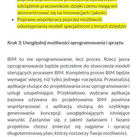
odciążenie pracowników, dzięki czemu mogą oni
skoncentrować się na innowacjach i jakości
Poprawy współpracy poprzez możliwość
udostępniania modeli specjalistom z innych dziedzin
Krok 3: Uwzględnij możliwości oprogramowania i sprzętu
BIM to nie oprogramowanie, lecz proces. Rzecz jasna
oprogramowanie będzie potrzebne do stworzenia modeli
sterujących procesem BIM. Kompletny proces BIM będzie
wymagać więcej, niż tylko jednego narzędzia. Przeanalizuj
aplikacje służące do projektowania oraz oprogramowanie i
usługi uzupełniające. Przykładowo, wybrana aplikacja
bazowa używana do projektowania BIM powinna
współpracować z aplikacją służącą do szybkiego
generowania koncepcji uwzględniających istniejące
warunki. Zastanów się, z jakimi zadaniami i fazami
projektów chcesz zmierzyć się najpierw i opracuj
długoterminowy plan, którzy rozszerzy Twoje możliwości.