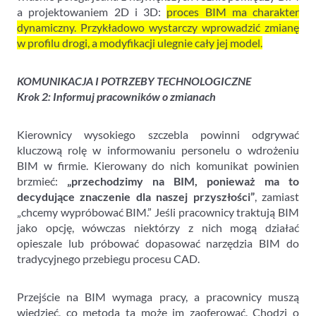
a projektowaniem 2D i 3D:
proces BIM ma charakter
dynamiczny. Przykładowo wystarczy wprowadzić zmianę
w profilu drogi, a modyfikacji ulegnie cały jej model.
KOMUNIKACJA I POTRZEBY TECHNOLOGICZNE
Krok 2: Informuj pracowników o zmianach
Kierownicy wysokiego szczebla powinni odgrywać
kluczową rolę w informowaniu personelu o wdrożeniu
BIM w firmie. Kierowany do nich komunikat powinien
brzmieć:
„przechodzimy na BIM, ponieważ ma to
decydujące znaczenie dla naszej przyszłości”
, zamiast
„chcemy wypróbować BIM.” Jeśli pracownicy traktują BIM
jako opcję, wówczas niektórzy z nich mogą działać
opieszale lub próbować dopasować narzędzia BIM do
tradycyjnego przebiegu procesu CAD.
Przejście na BIM wymaga pracy, a pracownicy muszą
wiedzieć, co metoda ta może im zaoferować. Chodzi o