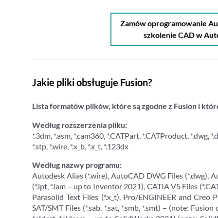
Zamów oprogramowanie Auto
szkolenie CAD w Au
Jakie pliki obsługuje Fusion?
Lista formatów plików, które są zgodne z Fusion i k
Według rozszerzenia pliku:
*.3dm, *.asm, *.cam360, *.CATPart, *.CATProduct, *.dwg, *.dxf, *.f3d,
*.stp, *.wire, *.x_b, *.x_t, *.123dx
Według nazwy programu:
Autodesk Alias (*.wire), AutoCAD DWG Files (*.dwg), Au
(*.ipt, *.iam – up to Inventor 2021), CATIA V5 Files (*.CATP
Parasolid Text Files (*.x_t), Pro/ENGINEER and Creo Pa
SAT/SMT Files (*.sab, *.sat, *.smb, *.smt) – (note: Fusio