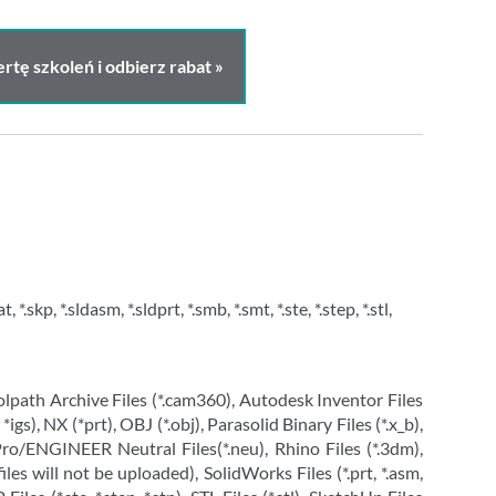
rtę szkoleń i odbierz rabat »
t, *.skp, *.sldasm, *.sldprt, *.smb, *.smt, *.ste, *.step, *.stl,
lpath Archive Files (*.cam360), Autodesk Inventor Files
igs), NX (*prt), OBJ (*.obj), Parasolid Binary Files (*.x_b),
Pro/ENGINEER Neutral Files(*.neu), Rhino Files (*.3dm),
les will not be uploaded), SolidWorks Files (*.prt, *.asm,