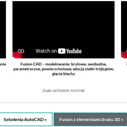
anie
Fusion CAD – modelowanie: bryłowe, swobodne,
parametryczne, powierzchniowe, edycja siatki trójkątów,
gięcie blachy
Źródło: AUTODESK YOUTUBE
Szkolenia AutoCAD »
Fusion z elementami druku 3D »