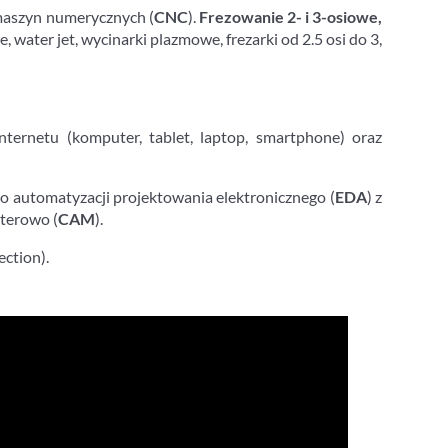
maszyn numerycznych (
CNC
).
Frezowanie 2- i 3-osiowe,
water jet, wycinarki plazmowe, frezarki od 2.5 osi do 3,
ernetu (komputer, tablet, laptop, smartphone) oraz
do automatyzacji projektowania elektronicznego (
EDA
) z
uterowo (
CAM
).
ction).