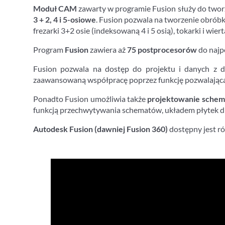
Moduł CAM
zawarty w programie Fusion służy do twor
3 + 2, 4 i 5-osiowe
. Fusion pozwala na tworzenie obróbki
frezarki 3+2 osie (indeksowaną 4 i 5 osią), tokarki i wiert
Program
Fusion
zawiera aż
75 postprocesorów
do najp
Fusion pozwala na dostęp do projektu i danych z d
zaawansowaną współpracę poprzez funkcję pozwalająca
Ponadto Fusion umożliwia także
projektowanie schem
funkcją przechwytywania schematów, układem płytek 
Autodesk Fusion (dawniej Fusion 360)
dostępny jest r