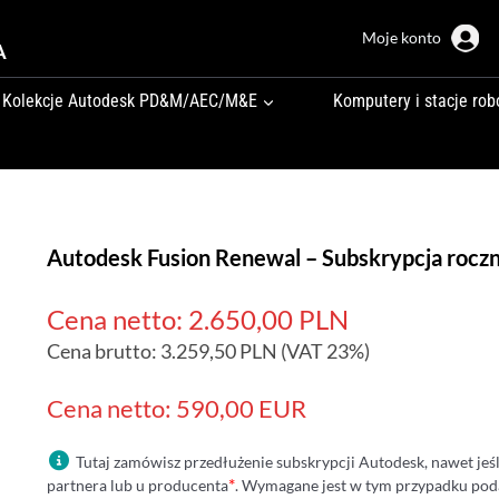
Moje konto
A
Kolekcje Autodesk PD&M/AEC/M&E
Komputery i stacje rob
Autodesk Fusion Renewal – Subskrypcja rocz
Cena netto:
2.650,00
PLN
Cena brutto:
3.259,50
PLN
(VAT 23%)
Cena netto: 590,00 EUR
Tutaj zamówisz przedłużenie subskrypcji Autodesk, nawet jeś
*
partnera lub u producenta
. Wymagane jest w tym przypadku poda