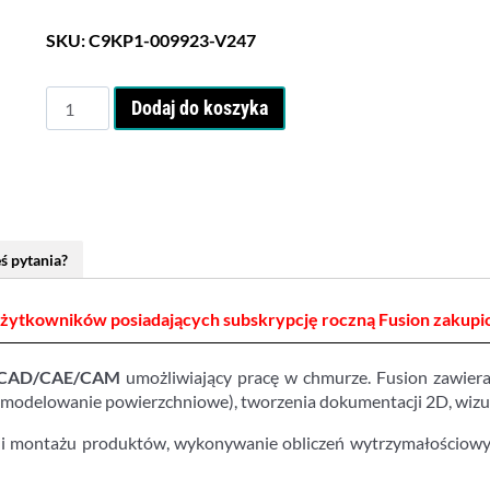
SKU:
C9KP1-009923-V247
ilość
Dodaj do koszyka
Autodesk
Fusion
Renewal
-
Subskrypcja
roczna
ś pytania?
-
odnowienie
żytkowników posiadających subskrypcję roczną Fusion zakupio
CAD/CAE/CAM
umożliwiający pracę w chmurze. Fusion zawier
, modelowanie powierzchniowe), tworzenia dokumentacji 2D, wizual
ji montażu produktów, wykonywanie obliczeń wytrzymałościow