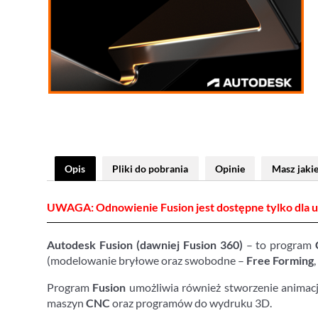
Opis
Pliki do pobrania
Opinie
Masz jakie
UWAGA: Odnowienie Fusion jest dostępne tylko dla u
Autodesk Fusion (dawniej Fusion 360)
– to program
(modelowanie bryłowe oraz swobodne –
Free Forming
Program
Fusion
umożliwia również stworzenie animac
maszyn
CNC
oraz programów do wydruku 3D.