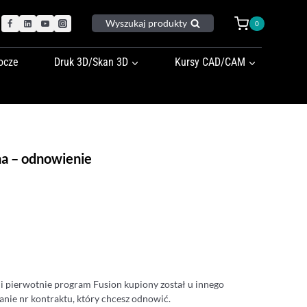
Wyszukaj produkty
0
ocze
Druk 3D/Skan 3D
Kursy CAD/CAM
na – odnowienie
li pierwotnie program Fusion kupiony został u innego
nie nr kontraktu, który chcesz odnowić.