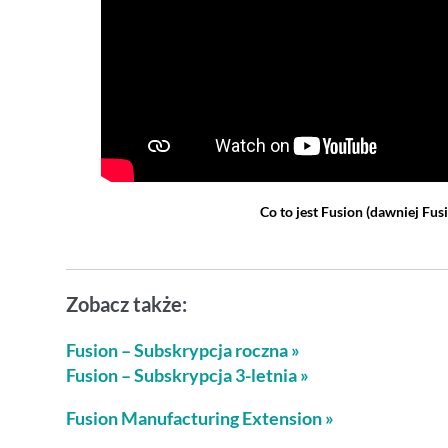
Co to jest Fusion
(dawniej Fus
Zobacz także:
Fusion – Subskrypcja roczna »
Fusion – Subskrypcja 3-letnia »
Fusion Manufacturing Extension »