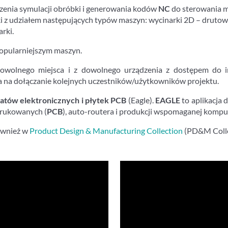
zenia symulacji obróbki i generowania kodów
NC
do sterowania 
 z udziałem następujących typów maszyn: wycinarki 2D – drutowe, 
arki.
opularniejszym maszyn.
owolnego miejsca i z dowolnego urządzenia z dostępem do int
 na dołączanie kolejnych uczestników/użytkowników projektu.
atów elektronicznych i płytek PCB
(Eagle).
EAGLE
to aplikacja 
drukowanych (
PCB
), auto-routera i produkcji wspomaganej komp
ównież w
Product Design & Manufacturing Collection
(PD&M Colle