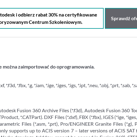
desk i odbierz rabat 30% na certyfikowane
Sprawdź ofe
toryzowanym Centrum Szkoleniowym.
tóre można zaimportować do oprogramowania.
 *.fbx, *.g, *.iam, *.ige, *.iges, *.igs, *.ipt, *.neu, *.obj, *.prt, *.sab, *.sa
todesk Fusion 360 Archive Files (*.f3d), Autodesk Fusion 360 Too
roduct, *.CATPart). DXF Files (*.dxf), FBX (*.fbx), IGES (*ige, *iges, *
rametric Files (*.asm, *.prt), Pro/ENGINEER Granite Files (*.g), 
n only supports up to ACIS version 7 – later versions of ACIS SAT fi