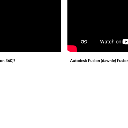
ion 360)
?
Autodesk Fusion
(dawniej Fusio