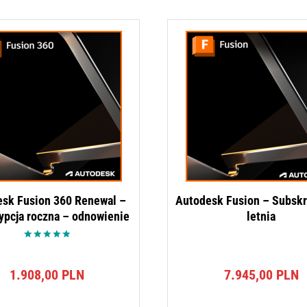
sk Fusion 360 Renewal –
Autodesk Fusion – Subskr
ypcja roczna – odnowienie
letnia
Oceniono
5.00
na 5
1.908,00
PLN
7.945,00
PLN