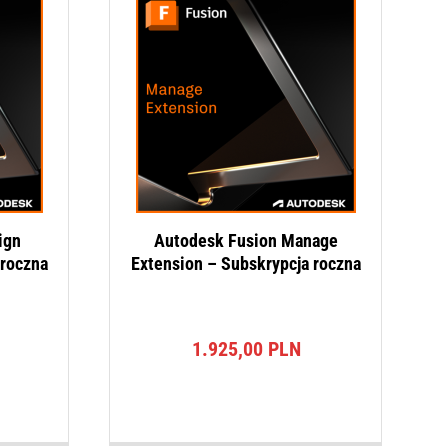
ign
Autodesk Fusion Manage
 roczna
Extension – Subskrypcja roczna
1.925,00
PLN