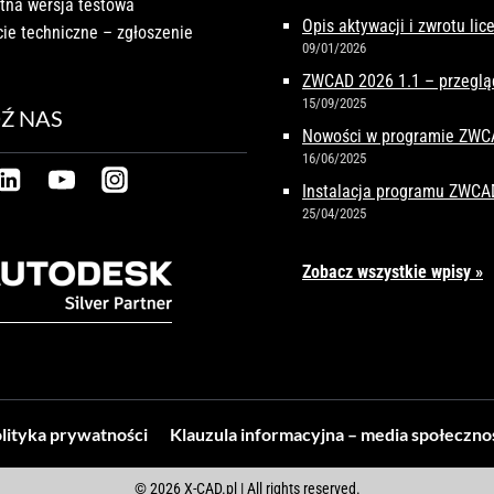
tna wersja testowa
Opis aktywacji i zwrotu li
ie techniczne – zgłoszenie
09/01/2026
ZWCAD 2026 1.1 – przeglą
15/09/2025
Ź NAS
Nowości w programie ZW
16/06/2025
Instalacja programu ZWCA
25/04/2025
Zobacz wszystkie wpisy »
lityka prywatności
Klauzula informacyjna – media społeczn
© 2026 X-CAD.pl | All rights reserved.