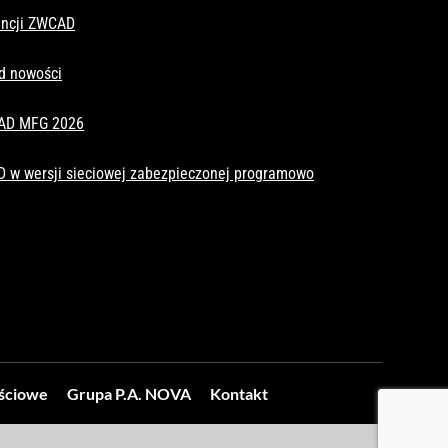
cencji ZWCAD
d nowości
CAD MFG 2026
D w wersji sieciowej zabezpieczonej programowo
ościowe
Grupa P.A. NOVA
Kontakt