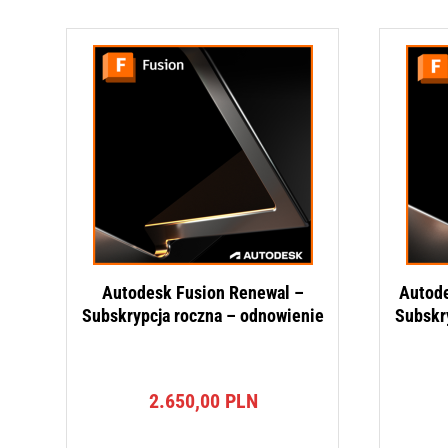
Autodesk Fusion Renewal –
Autode
Subskrypcja roczna – odnowienie
Subskr
2.650,00
PLN