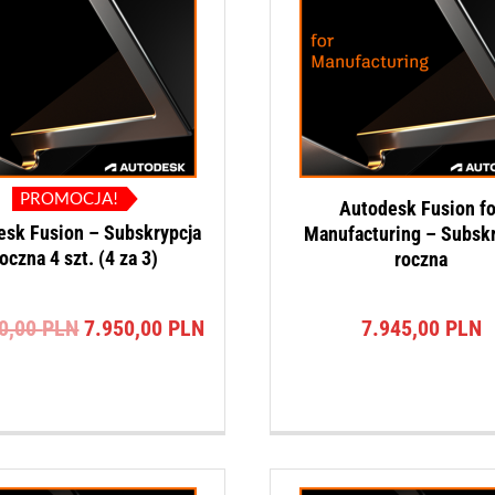
PROMOCJA!
Autodesk Fusion fo
esk Fusion – Subskrypcja
Manufacturing – Subskr
oczna 4 szt. (4 za 3)
roczna
Pierwotna
Aktualna
00,00
PLN
7.950,00
PLN
7.945,00
PLN
cena
cena
wynosiła:
wynosi:
10.600,00 PLN.
7.950,00 PLN.