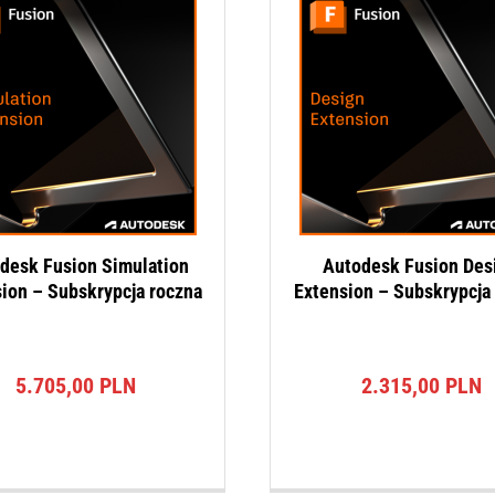
desk Fusion Simulation
Autodesk Fusion Des
ion – Subskrypcja roczna
Extension – Subskrypcja
5.705,00
PLN
2.315,00
PLN