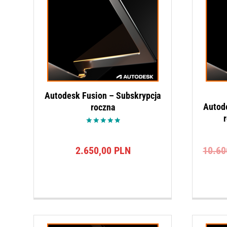
Autodesk Fusion – Subskrypcja
Autod
roczna
r
Oceniono
5.00
na 5
2.650,00
PLN
10.6