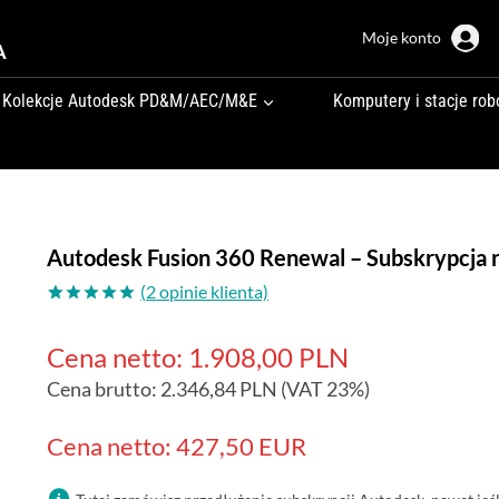
Moje konto
A
Kolekcje Autodesk PD&M/AEC/M&E
Komputery i stacje rob
Autodesk Fusion 360 Renewal – Subskrypcja 
(
2
opinie klienta)
Oceniony
2
5.00
na 5
Cena netto:
1.908,00
PLN
na
podstawie
Cena brutto:
2.346,84
PLN
(VAT 23%)
ocen
klientów
Cena netto: 427,50 EUR