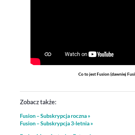
Co to jest Fusion
(dawniej Fus
Zobacz także:
Fusion – Subskrypcja roczna »
Fusion – Subskrypcja 3-letnia »