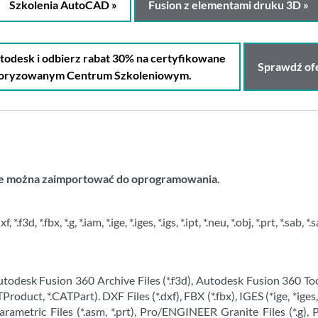
Szkolenia AutoCAD »
Fusion z elementami druku 3D »
desk i odbierz rabat 30% na certyfikowane
Sprawdź ofe
toryzowanym Centrum Szkoleniowym.
tóre można zaimportować do oprogramowania.
 *.fbx, *.g, *.iam, *.ige, *.iges, *.igs, *.ipt, *.neu, *.obj, *.prt, *.sab, *.sa
todesk Fusion 360 Archive Files (*.f3d), Autodesk Fusion 360 Too
roduct, *.CATPart). DXF Files (*.dxf), FBX (*.fbx), IGES (*ige, *iges, *
rametric Files (*.asm, *.prt), Pro/ENGINEER Granite Files (*.g), 