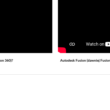
ion 360)
?
Autodesk Fusion
(dawniej Fusio