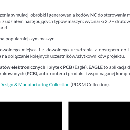
zenia symulacji obróbki i generowania kodów
NC
do sterowania 
 z udziałem następujących typów maszyn: wycinarki 2D – drutowe, 
arki.
najpopularniejszym maszyn.
owolnego miejsca i z dowolnego urządzenia z dostępem do int
 na dołączanie kolejnych uczestników/użytkowników projektu.
atów elektronicznych i płytek PCB
(Eagle).
EAGLE
to aplikacja 
drukowanych (
PCB
), auto-routera i produkcji wspomaganej komp
Design & Manufacturing Collection
(PD&M Collection).