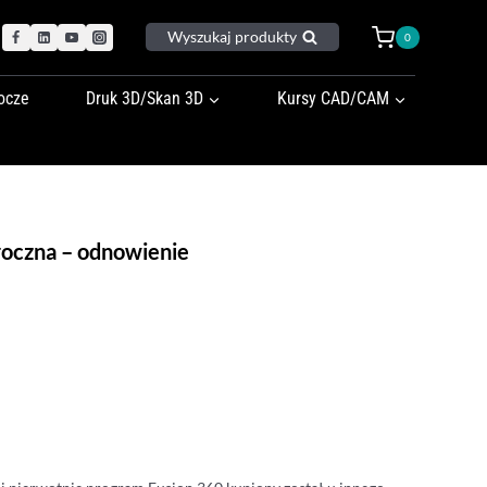
Wyszukaj produkty
0
ocze
Druk 3D/Skan 3D
Kursy CAD/CAM
roczna – odnowienie