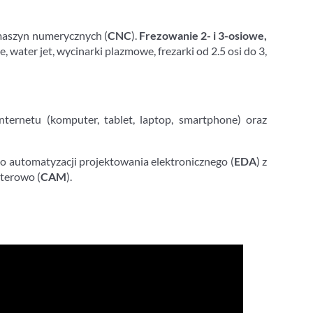
maszyn numerycznych (
CNC
).
Frezowanie 2- i 3-osiowe,
water jet, wycinarki plazmowe, frezarki od 2.5 osi do 3,
ernetu (komputer, tablet, laptop, smartphone) oraz
do automatyzacji projektowania elektronicznego (
EDA
) z
uterowo (
CAM
).