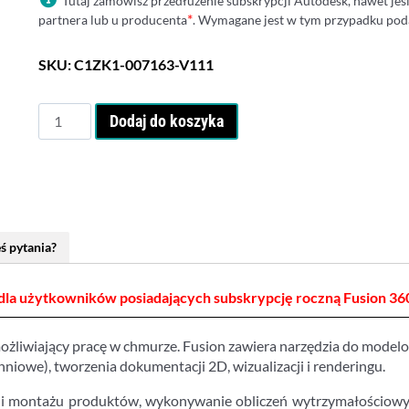
Tutaj zamówisz przedłużenie subskrypcji Autodesk, nawet jeś
*
partnera lub u producenta
. Wymagane jest w tym przypadku poda
SKU:
C1ZK1-007163-V111
ilość
Dodaj do koszyka
Autodesk
Fusion
360
Renewal
-
Subskrypcja
ś pytania?
roczna
-
odnowienie
la użytkowników posiadających subskrypcję roczną Fusion 360
żliwiający pracę w chmurze. Fusion zawiera narzędzia do model
niowe), tworzenia dokumentacji 2D, wizualizacji i renderingu.
ji montażu produktów, wykonywanie obliczeń wytrzymałościow