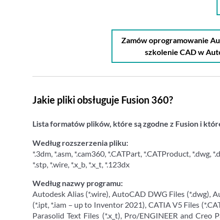
Zamów oprogramowanie Auto
szkolenie CAD w Au
Jakie pliki obsługuje Fusion 360?
Lista formatów plików, które są zgodne z Fusion i k
Według rozszerzenia pliku:
*.3dm, *.asm, *.cam360, *.CATPart, *.CATProduct, *.dwg, *.dxf, *.f3d,
*.stp, *.wire, *.x_b, *.x_t, *.123dx
Według nazwy programu:
Autodesk Alias (*.wire), AutoCAD DWG Files (*.dwg), Au
(*.ipt, *.iam – up to Inventor 2021), CATIA V5 Files (*.CATP
Parasolid Text Files (*.x_t), Pro/ENGINEER and Creo Pa