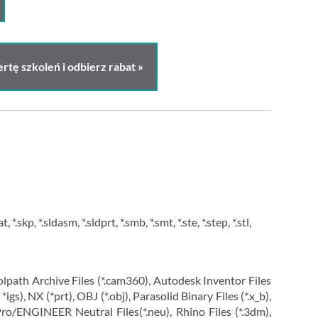
rtę szkoleń i odbierz rabat »
t, *.skp, *.sldasm, *.sldprt, *.smb, *.smt, *.ste, *.step, *.stl,
lpath Archive Files (*.cam360), Autodesk Inventor Files
igs), NX (*prt), OBJ (*.obj), Parasolid Binary Files (*.x_b),
Pro/ENGINEER Neutral Files(*.neu), Rhino Files (*.3dm),