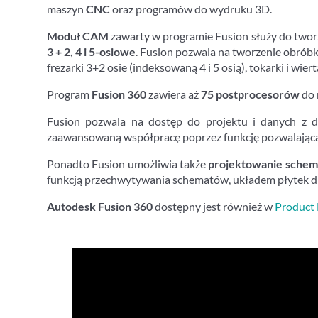
maszyn
CNC
oraz programów do wydruku 3D.
Moduł CAM
zawarty w programie Fusion służy do twor
3 + 2, 4 i 5-osiowe
. Fusion pozwala na tworzenie obróbki
frezarki 3+2 osie (indeksowaną 4 i 5 osią), tokarki i wiert
Program
Fusion 360
zawiera aż
75 postprocesorów
do 
Fusion pozwala na dostęp do projektu i danych z d
zaawansowaną współpracę poprzez funkcję pozwalająca
Ponadto Fusion umożliwia także
projektowanie schem
funkcją przechwytywania schematów, układem płytek 
Autodesk Fusion 360
dostępny jest również w
Product 