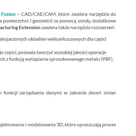
u
Fusion
– CAD/CAE/CAM, które zawiera narzędzia do
a powierzchni i geometrii za pomocą sondy, dodatkowe
acturing Extension
zawiera także narzędzia rozszerzeń:
skojarzonych układów wieloarkuszowych dla części
 części, pozwala tworzyć wysokiej jakości operacje
ch z funkcją wytapiania sproszkowanego metalu (PBF).
h funkcji zarządzania danymi w zakresie zleceń zmian
jektowania i modelowania 3D, które upraszczają proces