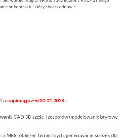
li pierwotnie program Fusion 360 kupiony został u innego
nie nr kontraktu, który chcesz odnowić.
 zakupioną przed 30.01.2024 r.
owania CAD 3D części i zespołów (modelowanie bryłowe
ych
MES
, obliczeń termicznych, generowanie ścieżek dla