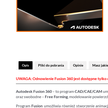
Opis
Pliki do pobrania
Opinie
Masz jakie
UWAGA: Odnowienie Fusion 360 jest dostępne tylko d
Autodesk Fusion 360
– to program
CAD/CAE/CAM
umo
oraz swobodne –
Free Forming
, modelowanie powierzch
Program
Fusion
umożliwia również stworzenie animac