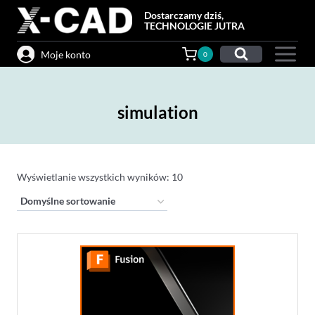
Przejdź
Dostarczamy dziś,
do
TECHNOLOGIE JUTRA
treści
Moje konto
0
simulation
Wyświetlanie wszystkich wyników: 10