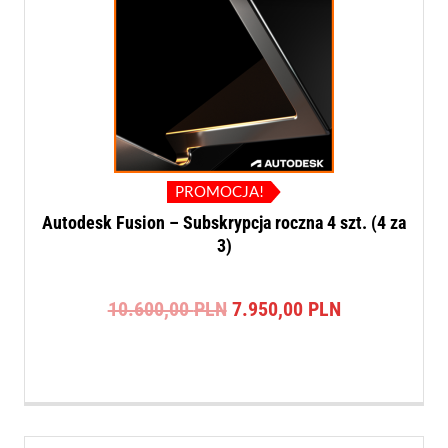
PROMOCJA!
Autodesk Fusion – Subskrypcja roczna 4 szt. (4 za
3)
Pierwotna
Aktualna
10.600,00
PLN
7.950,00
PLN
cena
cena
wynosiła:
wynosi:
10.600,00 PLN.
7.950,00 PLN