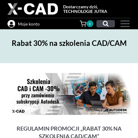
Przejdź
Dostarczamy dziś,
do
TECHNOLOGIE JUTRA
treści
Moje konto
0
Rabat 30% na szkolenia CAD/CAM
REGULAMIN PROMOCJI „RABAT 30% NA
SZKOLENIA CAD/CAM”