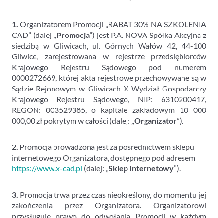
1.
Organizatorem Promocji „RABAT 30% NA SZKOLENIA
CAD” (dalej „
Promocja
”) jest P.A. NOVA Spółka Akcyjna z
siedzibą w Gliwicach, ul. Górnych Wałów 42, 44-100
Gliwice, zarejestrowana w rejestrze przedsiębiorców
Krajowego Rejestru Sądowego pod numerem
0000272669, której akta rejestrowe przechowywane są w
Sądzie Rejonowym w Gliwicach X Wydział Gospodarczy
Krajowego Rejestru Sądowego, NIP: 6310200417,
REGON: 003529385, o kapitale zakładowym 10 000
000,00 zł pokrytym w całości (dalej: „
Organizator
”).
2.
Promocja prowadzona jest za pośrednictwem sklepu
internetowego Organizatora, dostępnego pod adresem
https://www.x-cad.pl
(dalej: „
Sklep Internetowy
”).
3.
Promocja trwa przez czas nieokreślony, do momentu jej
zakończenia przez Organizatora. Organizatorowi
przysługuje prawo do odwołania Promocji w każdym