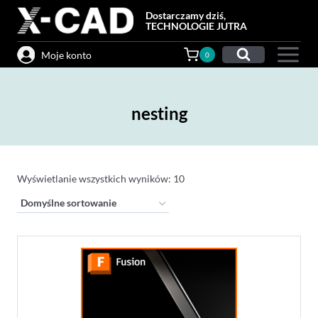
Przejdź
Dostarczamy dziś,
do
TECHNOLOGIE JUTRA
treści
Moje konto
0
nesting
Wyświetlanie wszystkich wyników: 10