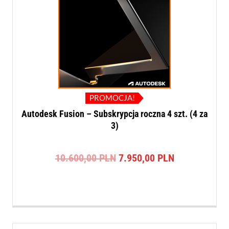
PROMOCJA!
Autodesk Fusion – Subskrypcja roczna 4 szt. (4 za
3)
Pierwotna
Aktualna
10.600,00
PLN
7.950,00
PLN
cena
cena
wynosiła:
wynosi:
10.600,00 PLN.
7.950,00 PLN