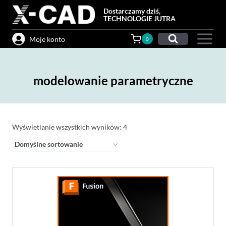
Przejdź
Dostarczamy dziś,
do
TECHNOLOGIE JUTRA
treści
Moje konto
0
modelowanie parametryczne
Wyświetlanie wszystkich wyników: 4