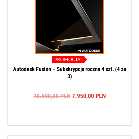
PROMOCJA!
Autodesk Fusion – Subskrypcja roczna 4 szt. (4 za
3)
Pierwotna
Aktualna
10.600,00
PLN
7.950,00
PLN
cena
cena
wynosiła:
wynosi:
10.600,00 PLN.
7.950,00 PLN