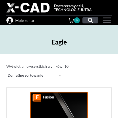
Przejdź
Dostarczamy dziś,
do
TECHNOLOGIE JUTRA
treści
Moje konto
0
Eagle
Wyświetlanie wszystkich wyników: 10