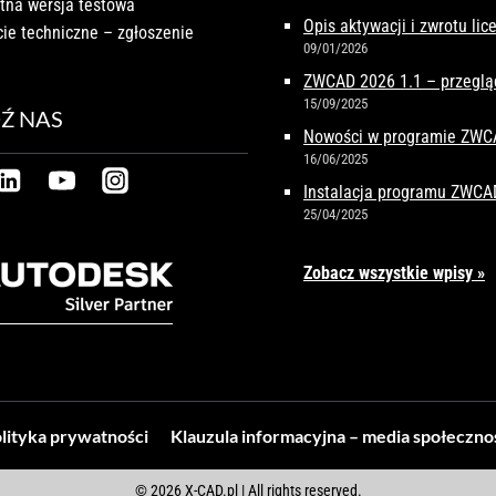
tna wersja testowa
Opis aktywacji i zwrotu li
ie techniczne – zgłoszenie
09/01/2026
ZWCAD 2026 1.1 – przeglą
15/09/2025
Ź NAS
Nowości w programie ZW
16/06/2025
Instalacja programu ZWCA
25/04/2025
Zobacz wszystkie wpisy »
lityka prywatności
Klauzula informacyjna – media społeczn
© 2026 X-CAD.pl | All rights reserved.