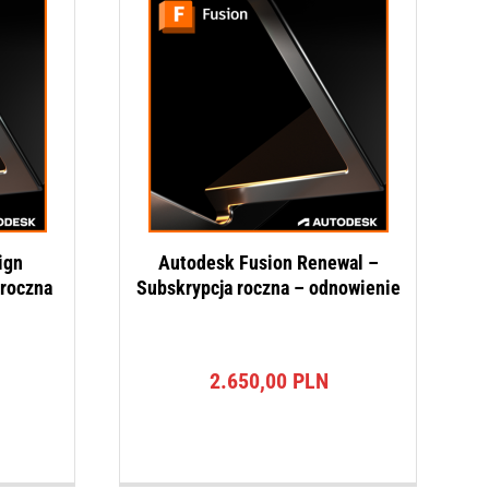
ign
Autodesk Fusion Renewal –
 roczna
Subskrypcja roczna – odnowienie
2.650,00
PLN