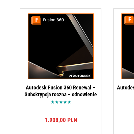
Autodesk Fusion 360 Renewal –
Autodes
Subskrypcja roczna – odnowienie
Oceniono
5.00
na 5
1.908,00
PLN