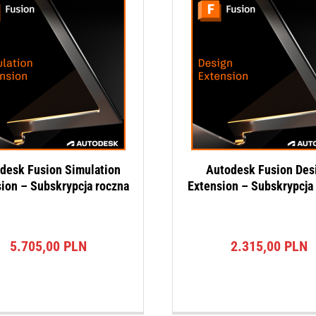
desk Fusion Simulation
Autodesk Fusion Des
ion – Subskrypcja roczna
Extension – Subskrypcja
5.705,00
PLN
2.315,00
PLN