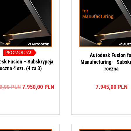
PROMOCJA!
Autodesk Fusion fo
esk Fusion – Subskrypcja
Manufacturing – Subskr
oczna 4 szt. (4 za 3)
roczna
Pierwotna
Aktualna
00,00
PLN
7.950,00
PLN
7.945,00
PLN
cena
cena
wynosiła:
wynosi:
10.600,00 PLN.
7.950,00 PLN.