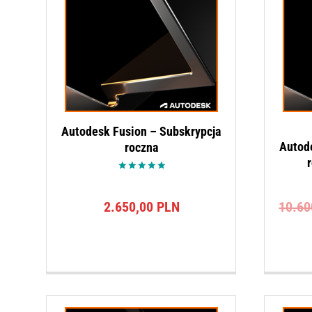
Autodesk Fusion – Subskrypcja
Autod
roczna
r
Oceniono
5.00
na 5
2.650,00
PLN
10.6