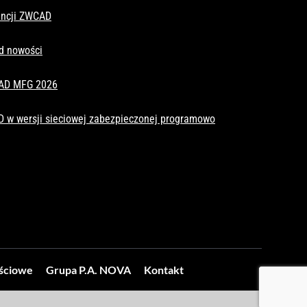
cencji ZWCAD
d nowości
CAD MFG 2026
D w wersji sieciowej zabezpieczonej programowo
ościowe
Grupa P.A. NOVA
Kontakt