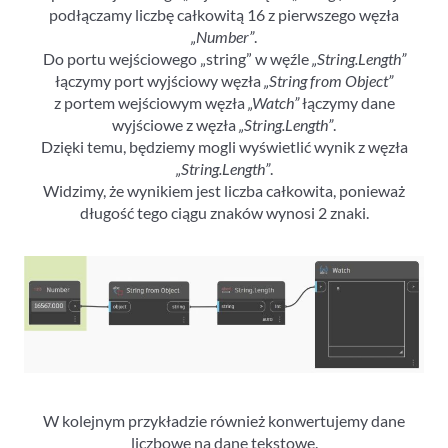
podłączamy liczbę całkowitą 16 z pierwszego węzła
„Number”
.
Do portu wejściowego „string” w węźle
„String.Length”
łączymy port wyjściowy węzła
„String from Object”
z portem wejściowym węzła
„Watch”
łączymy dane
wyjściowe z węzła
„String.Length”
.
Dzięki temu, będziemy mogli wyświetlić wynik z węzła
„String.Length”
.
Widzimy, że wynikiem jest liczba całkowita, ponieważ
długość tego ciągu znaków wynosi 2 znaki.
W kolejnym przykładzie również konwertujemy dane
liczbowe na dane tekstowe.