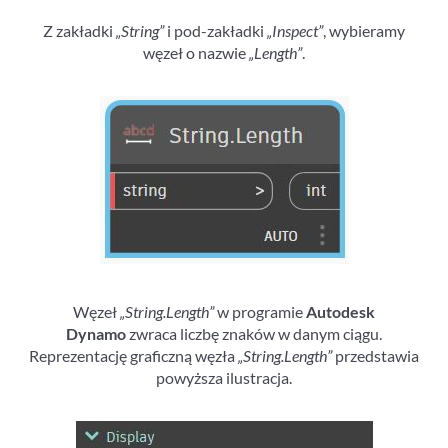
Z zakładki
„String”
i pod-zakładki
„Inspect”
, wybieramy
węzeł o nazwie
„Length”
.
Węzeł
„String.Length”
w programie
Autodesk
Dynamo
zwraca liczbę znaków w danym ciągu.
Reprezentację graficzną węzła
„String.Length”
przedstawia
powyższa ilustracja.