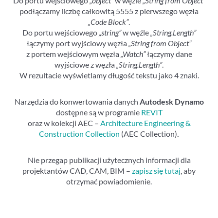
Do portu wejściowego
„object”
w węźle
„String from Object”
podłączamy liczbę całkowitą 5555 z pierwszego węzła
„Code Block”
.
Do portu wejściowego
„string”
w węźle
„String.Length”
łączymy port wyjściowy węzła
„String from Object”
z portem wejściowym węzła
„Watch”
łączymy dane
wyjściowe z węzła
„String.Length”
.
W rezultacie wyświetlamy długość tekstu jako 4 znaki.
Narzędzia do konwertowania danych
Autodesk Dynamo
dostępne są w programie
REVIT
oraz w kolekcji AEC –
Architecture Engineering &
Construction Collection
(AEC Collection)
.
Nie przegap publikacji użytecznych informacji dla
projektantów CAD, CAM, BIM –
zapisz się tutaj
, aby
otrzymać powiadomienie.