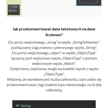
Jak przekonwertować dane tekstowych na dane
liczbowe?
Do portu wejściowego
„string”
w węźle
„String.ToNumber”
podłączamy ciąg znaków z pierwszego węzła
„String”.
Do portu wejściowego
„object”
w węźle
„Object.Type”
łączymy port wyjściowy węzła
„Object.Type”
z portem
wejściowym węzła
„Watch”
.
Dzięki temu, będziemy mogli wyświetlić wynik z węzła
„Object.Type”
.
Widzimy, że wynikiem jest liczba całkowita, czyli udało się
przekonwertować ciąg znaków typu tekstowego, na liczbę
całkowitą.