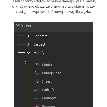
Jeżeli chcemy edytować nazwę danego węzła, należy
kliknąć w jego obszarze prawym przyciskiem myszy,
następnie wprowadzić nową nazwę dla węzła.