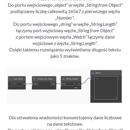
Do portu wejściowego
„object”
w węźle
„String from Object”
podłączamy liczbę całkowitą 16567 z pierwszego węzła
„Number”
.
Do portu wejściowego
„string”
w węźle
„String.Length”
łączymy port wyjściowy węzła
„String from Object”
z portem wejściowym węzła
„Watch”
łączymy dane
wyjściowe z węzła
„String.Length”
.
Dzięki takiemu rozwiązaniu wyświetlamy długość tekstu
jako 5 znaków.
Dla utrwalenia wiadomości konwertujemy dane liczbowe
na dane tekstowe.