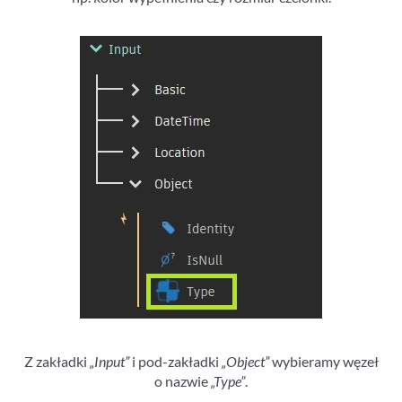
Z zakładki
„Input”
i pod-zakładki
„Object”
wybieramy węzeł
o nazwie
„Type”
.