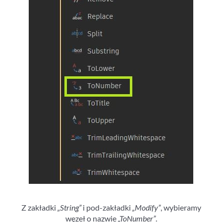
Z zakładki
„String”
i pod-zakładki
„Modify”
, wybieramy
węzeł o nazwie
„ToNumber”
.