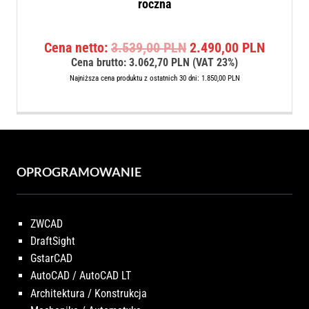
roczna
Pierwotna
Aktualn
Cena netto:
3.539,00
PLN
2.490,00
PLN
cena
cena
Cena brutto:
3.062,70
PLN
(VAT 23%)
wynosiła:
wynosi:
Najniższa cena produktu z ostatnich 30 dni:
1.850,00
PLN
3.539,00 PLN.
2.490,0
OPROGRAMOWANIE
ZWCAD
DraftSight
GstarCAD
AutoCAD / AutoCAD LT
Architektura / Konstrukcja