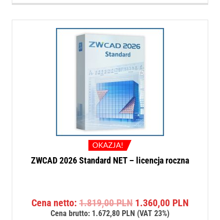
OKAZJA!
ZWCAD 2026 Standard NET – licencja roczna
Pierwotna
Aktualn
Cena netto:
1.819,00
PLN
1.360,00
PLN
cena
cena
Cena brutto:
1.672,80
PLN
(VAT 23%)