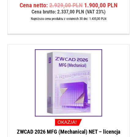
Pierwotna
Aktualn
Cena netto:
2.929,00
PLN
1.900,00
PLN
cena
cena
Cena brutto:
2.337,00
PLN
(VAT 23%)
wynosiła:
wynosi:
Najniższa cena produktu z ostatnich 30 dni:
1.435,00
PLN
2.929,00 PLN.
1.900,0
OKAZJA!
ZWCAD 2026 MFG (Mechanical) NET – licencja