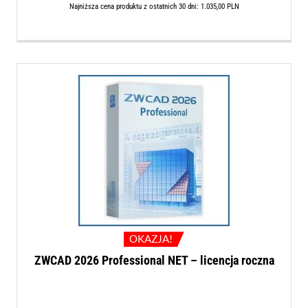
wynosiła:
wynosi:
Najniższa cena produktu z ostatnich 30 dni:
1.035,00
PLN
1.819,00 PLN.
1.360,0
OKAZJA!
ZWCAD 2026 Professional NET – licencja roczna