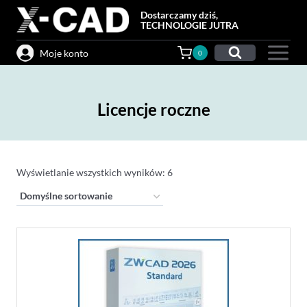
Przejdź
Dostarczamy dziś,
do
TECHNOLOGIE JUTRA
treści
Moje konto
0
Licencje roczne
Wyświetlanie wszystkich wyników: 6