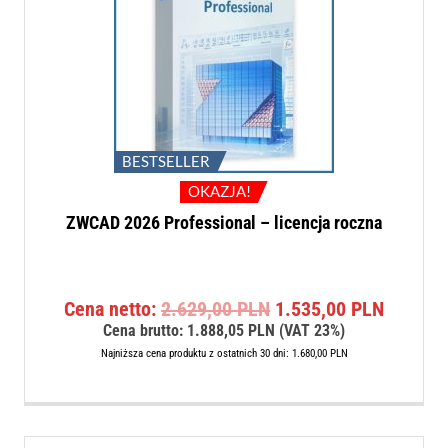
BESTSELLER
OKAZJA!
ZWCAD 2026 Professional – licencja roczna
Pierwotna
Aktualn
Cena netto:
2.629,00
PLN
1.535,00
PLN
cena
cena
Cena brutto:
1.888,05
PLN
(VAT 23%)
wynosiła:
wynosi:
Najniższa cena produktu z ostatnich 30 dni:
1.680,00
PLN
2.629,00 PLN.
1.535,0