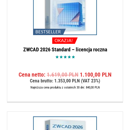
BESTSELLER
OKAZJA!
ZWCAD 2026 Standard – licencja roczna
Oceniono
5.00
na 5
Pierwotna
Aktualn
Cena netto:
1.619,00
PLN
1.100,00
PLN
cena
cena
Cena brutto:
1.353,00
PLN
(VAT 23%)
wynosiła:
wynosi:
Najniższa cena produktu z ostatnich 30 dni:
840,00
PLN
1.619,00 PLN.
1.100,0