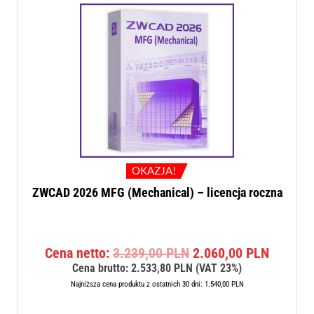
OKAZJA!
ZWCAD 2026 MFG (Mechanical) – licencja roczna
Pierwotna
Aktualn
Cena netto:
3.239,00
PLN
2.060,00
PLN
cena
cena
Cena brutto:
2.533,80
PLN
(VAT 23%)
wynosiła:
wynosi:
Najniższa cena produktu z ostatnich 30 dni:
1.540,00
PLN
3.239,00 PLN.
2.060,0