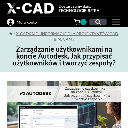
Przejdź
Dostarczamy dziś,
do
TECHNOLOGIE JUTRA
treści
Moje konto
0
/
X-CAD&ME - INFORMACJE DLA PROJEKTANTÓW CAD,
BIM, CAM
/
Zarządzanie użytkownikami na
koncie Autodesk. Jak przypisać
użytkowników i tworzyć zespoły?