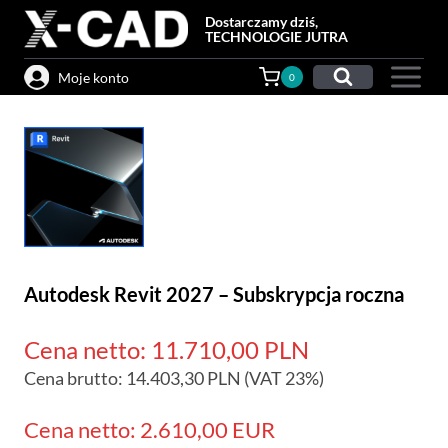
Przejdź
Dostarczamy dziś,
do
TECHNOLOGIE JUTRA
treści
Moje konto
0
Autodesk Revit 2027 – Subskrypcja roczna
Cena netto:
11.710,00
PLN
Cena brutto:
14.403,30
PLN
(VAT 23%)
Cena netto: 2.610,00 EUR