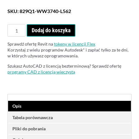
SKU:
829Q1-WW3740-L562
ilość
Dodaj do koszyka
Autodesk
Revit
Sprawdź ofertę Revit na
tokeny w licencji Flex
2027
Korzystaj z wielu programów Autodesk* i zapłać tylko za te dni,
-
w których używasz oprogramowania.
Subskrypcja
Szukasz AutoCAD z licencją bezterminową? Sprawdź ofertę
roczna
programy CAD z licencją wieczystą
Opis
Tabela porównawcza
Pliki do pobrania