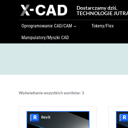
Przejdź
Dostarczamy dziś,
do
TECHNOLOGIE JUTR
treści
Oprogramowanie CAD/CAM
Tokeny/Flex
Manipulatory/Myszki CAD
Wyświetlanie wszystkich wyników: 3