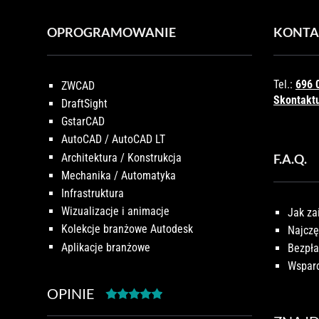
OPROGRAMOWANIE
KONTA
Tel.:
696 
ZWCAD
Skontaktu
DraftSight
GstarCAD
AutoCAD / AutoCAD LT
Architektura / Konstrukcja
F.A.Q.
Mechanika / Automatyka
Infrastruktura
Wizualizacje i animacje
Jak za
Kolekcje branżowe Autodesk
Najczę
Aplikacje branżowe
Bezpła
Wsparc
OPINIE