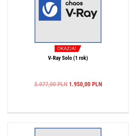
OKAZJA!
V-Ray Solo (1 rok)
Pierwotna
Aktualna
2.077,00
PLN
1.950,00
PLN
cena
cena
wynosiła:
wynosi:
2.077,00 PLN.
1.950,00 PLN