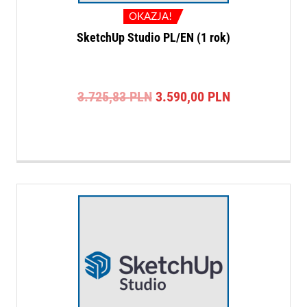
OKAZJA!
SketchUp Studio PL/EN (1 rok)
Pierwotna
Aktualna
3.725,83
PLN
3.590,00
PLN
cena
cena
wynosiła:
wynosi:
3.725,83 PLN.
3.590,00 PLN