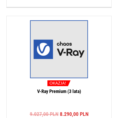
OKAZJA!
V-Ray Premium (3 lata)
Pierwotna
Aktualna
9.027,00
PLN
8.290,00
PLN