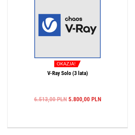
OKAZJA!
V-Ray Solo (3 lata)
Pierwotna
Aktualna
6.513,00
PLN
5.800,00
PLN
cena
cena
wynosiła:
wynosi:
6.513,00 PLN.
5.800,00 PLN