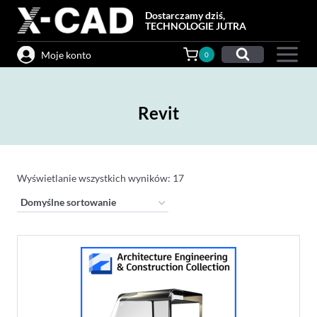
Przejdź
Dostarczamy dziś,
do
TECHNOLOGIE JUTRA
treści
Moje konto
0
Revit
Wyświetlanie wszystkich wyników: 17