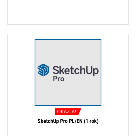
cena
cena
wynosiła:
wynosi:
9.027,00 PLN.
8.290,00 PLN
OKAZJA!
SketchUp Pro PL/EN (1 rok)