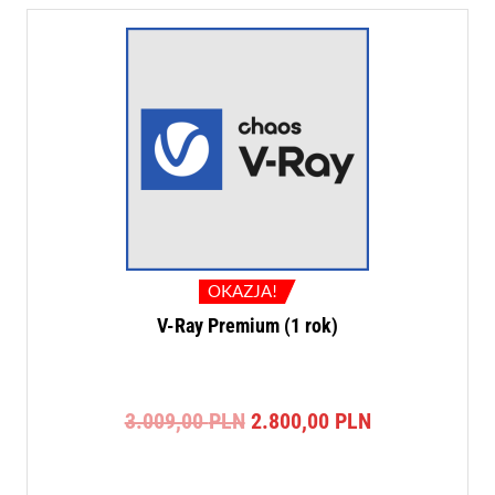
OKAZJA!
V-Ray Premium (1 rok)
Pierwotna
Aktualna
3.009,00
PLN
2.800,00
PLN
cena
cena
wynosiła:
wynosi:
3.009,00 PLN.
2.800,00 PLN