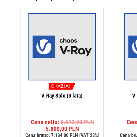
OKAZJA!
V-Ray Solo (3 lata)
V-
Pierwotna
Cena netto:
6.513,00
PLN
Cen
Aktualna
cena
5.800,00
PLN
cena
wynosiła:
Cena brutto:
7.134,00
PLN
(VAT 23%)
Cena bru