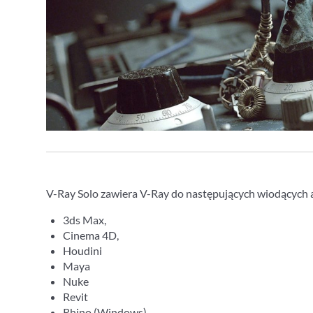
V-Ray Solo zawiera V-Ray do następujących wiodących a
3ds Max,
Cinema 4D,
Houdini
Maya
Nuke
Revit
Rhino (Windows)