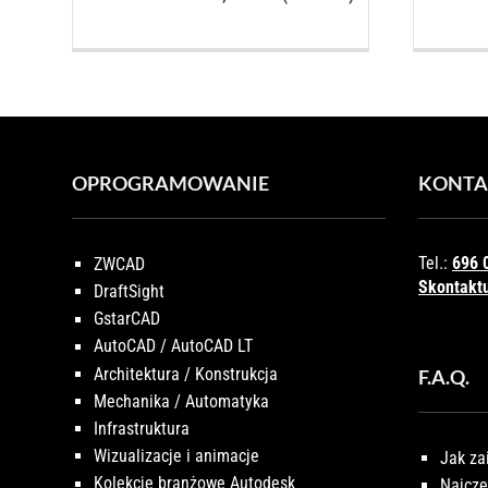
wynosi:
6.513,00 PLN.
5.800,00 PLN.
OPROGRAMOWANIE
KONTA
Tel.:
696 
ZWCAD
Skontaktu
DraftSight
GstarCAD
AutoCAD / AutoCAD LT
Architektura / Konstrukcja
F.A.Q.
Mechanika / Automatyka
Infrastruktura
Wizualizacje i animacje
Jak za
Kolekcje branżowe Autodesk
Najczę