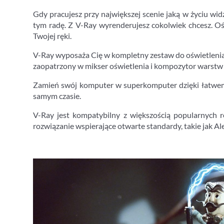
Gdy pracujesz przy największej scenie jaką w życiu widz
tym radę. Z V-Ray wyrenderujesz cokolwiek chcesz. Ośw
Twojej ręki.
V-Ray wyposaża Cię w kompletny zestaw do oświetlenia
zaopatrzony w mikser oświetlenia i kompozytor warstw o
Zamień swój komputer w superkomputer dzięki łatwemu
samym czasie.
V-Ray jest kompatybilny z większością popularnych ro
rozwiązanie wspierające otwarte standardy, takie jak A