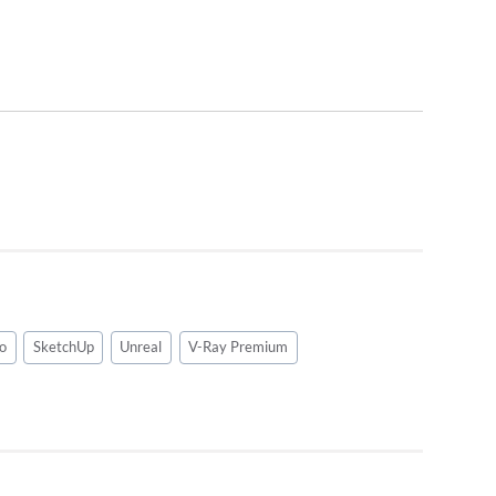
o
SketchUp
Unreal
V-Ray Premium