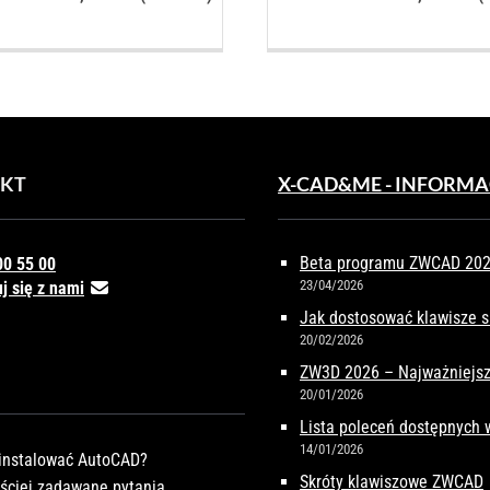
wynosi:
9.027,00 PLN.
w
8.290,00 PLN.
2
KT
X-CAD&ME - INFORMA
Beta programu ZWCAD 2027
00 55 00
23/04/2026
j się z nami
Jak dostosować klawisze 
20/02/2026
ZW3D 2026 – Najważniejsz
20/01/2026
Lista poleceń dostępnych
14/01/2026
instalować AutoCAD?
Skróty klawiszowe ZWCAD
ściej zadawane pytania