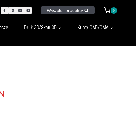
Wyszukaj produkty
0
ocze
Druk 3D/Skan 3D
Kursy CAD/CAM
Aktualna
N
cena
wynosi:
N.
1.950,00 PLN.