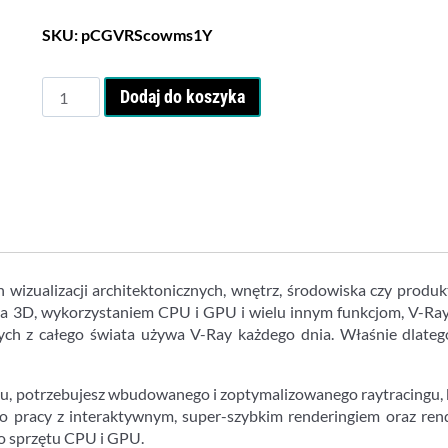
SKU:
pCGVRScowms1Y
ilość
Dodaj do koszyka
V-
Ray
Solo
(1
rok)
ch wizualizacji architektonicznych, wnętrz, środowiska czy pro
ia 3D, wykorzystaniem CPU i GPU i wielu innym funkcjom, V-Ray
nych z całego świata używa V-Ray każdego dnia. Właśnie dlateg
, potrzebujesz wbudowanego i zoptymalizowanego raytracingu, kt
do pracy z interaktywnym, super-szybkim renderingiem oraz re
o sprzętu CPU i GPU.