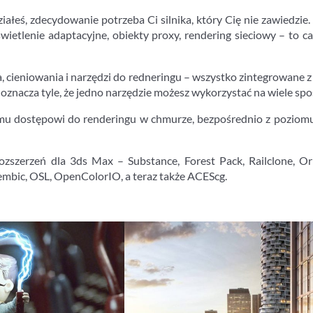
iałeś, zdecydowanie potrzeba Ci silnika, który Cię nie zawiedzie
ietlenie adaptacyjne, obiekty proxy, rendering sieciowy – to ca
, cieniowania i narzędzi do redneringu – wszystko zintegrowane 
znacza tyle, że jedno narzędzie możesz wykorzystać na wiele sposo
 dostępowi do renderingu w chmurze, bezpośrednio z poziomu 
zszerzeń dla 3ds Max – Substance, Forest Pack, Railclone, Or
lembic, OSL, OpenColorIO, a teraz także ACEScg.