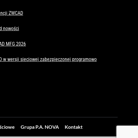
cencji ZWCAD
d nowości
CAD MFG 2026
D w wersji sieciowej zabezpieczonej programowo
ościowe
Grupa P.A. NOVA
Kontakt