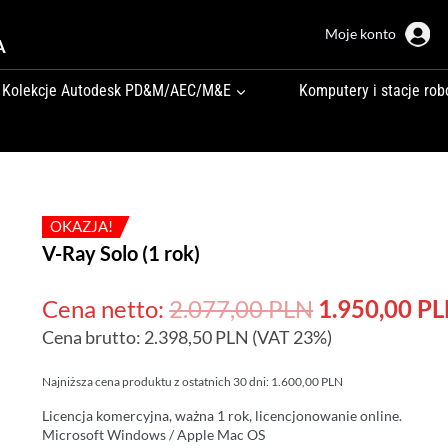
Moje konto
A
Kolekcje Autodesk PD&M/AEC/M&E
Komputery i stacje rob
OKAZJA!
V-Ray Solo (1 rok)
Pierwotna
Cena netto:
2.077,00
PLN
1.950,00
PL
Cena brutto:
2.398,50
PLN
(VAT 23%)
cena
wynosiła:
Najniższa cena produktu z ostatnich 30 dni:
1.600,00
PLN
2.077,00 PL
Licencja komercyjna, ważna 1 rok, licencjonowanie online.
Microsoft Windows / Apple Mac OS