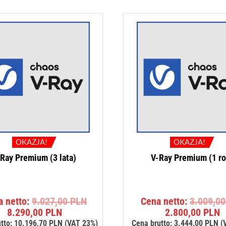
OKAZJA!
OKAZJA!
Ray Premium (3 lata)
V-Ray Premium (1 ro
Pierwotna
a netto:
9.027,00
PLN
Cena netto:
3.009,0
Aktualna
cena
A
8.290,00
PLN
2.800,00
PLN
cena
wynosiła:
c
tto:
10.196,70
PLN
(VAT 23%)
Cena brutto:
3.444,00
PLN
(