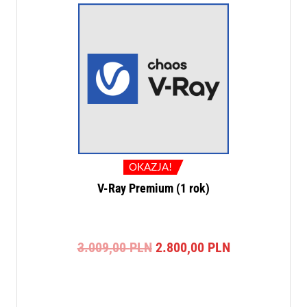
OKAZJA!
V-Ray Premium (1 rok)
Pierwotna
Aktualna
3.009,00
PLN
2.800,00
PLN
cena
cena
wynosiła:
wynosi:
3.009,00 PLN.
2.800,00 PLN