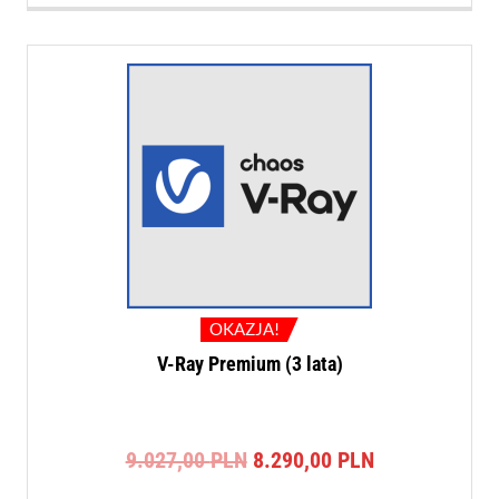
OKAZJA!
V-Ray Premium (3 lata)
Pierwotna
Aktualna
9.027,00
PLN
8.290,00
PLN
cena
cena