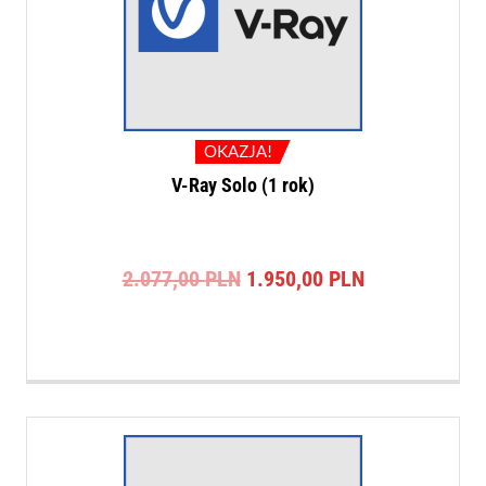
OKAZJA!
V-Ray Solo (1 rok)
Pierwotna
Aktualna
2.077,00
PLN
1.950,00
PLN
cena
cena
wynosiła:
wynosi:
2.077,00 PLN.
1.950,00 PLN