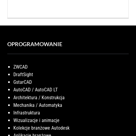
wynosiła:
wynosi:
9.027,00 PLN.
8.290,00 PLN
OPROGRAMOWANIE
ZWCAD
DraftSight
GstarCAD
AutoCAD / AutoCAD LT
Architektura / Konstrukcja
Mechanika / Automatyka
Infrastruktura
Wizualizacje i animacje
Kolekcje branżowe Autodesk
Aplikacje branżowe