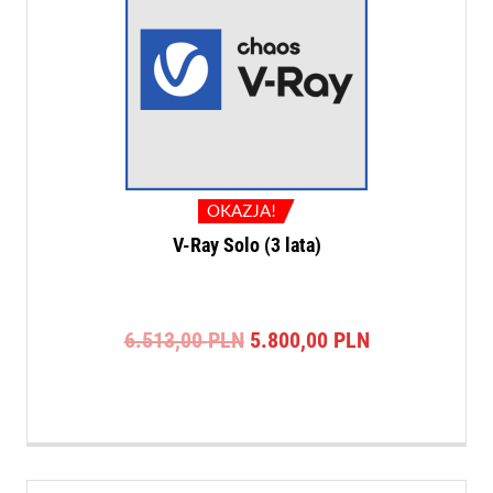
OKAZJA!
V-Ray Solo (3 lata)
Pierwotna
Aktualna
6.513,00
PLN
5.800,00
PLN
cena
cena
wynosiła:
wynosi:
6.513,00 PLN.
5.800,00 PLN