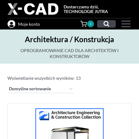
Przejdź
Dostarczamy dziś,
do
TECHNOLOGIE JUTRA
treści
Moje konto
0
Architektura / Konstrukcja
OPROGRAMOWANIE CAD DLA ARCHITEKTÓW I
KONSTRUKTORÓW
Wyświetlanie wszystkich wyników: 13