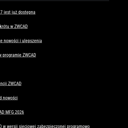
 jest już dostępna
skrótu w ZWCAD
e nowości i ulepszenia
 w programie ZWCAD
cencji ZWCAD
d nowości
CAD MFG 2026
D w wersji sieciowej zabezpieczonej programowo