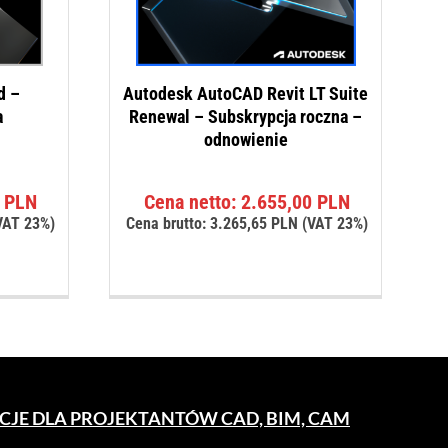
d –
Autodesk AutoCAD Revit LT Suite
a
Renewal – Subskrypcja roczna –
odnowienie
0
PLN
Cena netto:
2.655,00
PLN
VAT 23%)
Cena brutto:
3.265,65
PLN
(VAT 23%)
CJE DLA PROJEKTANTÓW CAD, BIM, CAM