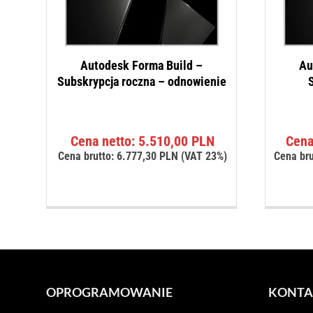
Autodesk Forma Build –
Au
Subskrypcja roczna – odnowienie
S
Cena netto:
5.510,00
PLN
Cena
Cena brutto:
6.777,30
PLN
(VAT 23%)
Cena bru
OPROGRAMOWANIE
KONTA