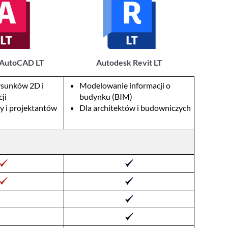
 AutoCAD LT
Autodesk Revit LT
ysunków 2D i
Modelowanie informacji o
ji
budynku (BIM)
zy i projektantów
Dla architektów i budowniczych