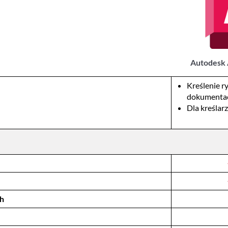
Autodesk
Kreślenie r
dokumentac
Dla kreślar
h