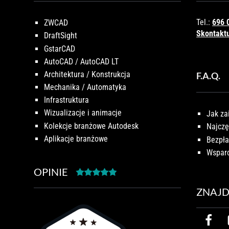
Tel.:
696 
ZWCAD
Skontaktu
DraftSight
GstarCAD
AutoCAD / AutoCAD LT
Architektura / Konstrukcja
F.A.Q.
Mechanika / Automatyka
Infrastruktura
Wizualizacje i animacje
Jak za
Kolekcje branżowe Autodesk
Najczę
Aplikacje branżowe
Bezpła
Wsparc
OPINIE
ZNAJD