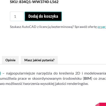
SKU:
834Q1-WW3740-L562
ilość
Dodaj do koszyka
Autodesk
AutoCAD
Szukasz AutoCAD z licencją bezterminową? Sprawdź ofertę
progr
Revit
LT
Suite
2027
-
Subskrypcja
Opinie
Masz jakieś pytania?
roczna
)
– najpopularniejsze narzędzia do kreślenia 2D i modelowan
umożliwia prace w skoordynowanym środowisku (
BIM
) co zna
wo możliwość tworzenia wysokiej jakości renderingów.