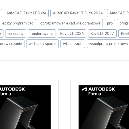
AutoCAD Revit LT Suite
AutoCAD Revit LT Suite 2024
AutoCAD Re
ajlepszy program cad
oprogramowanie cad wielobranżowe
pro
progr
e
rendering
renderowanie
Revit LT 2026
Revit LT 2027
Revi
ne zwiedzanie
wirtualny spacer
wizualizacje
współpraca projektowa