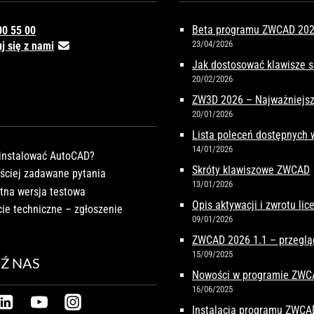
Beta programu ZWCAD 2027
00 55 00
23/04/2026
j się z nami
Jak dostosować klawisze 
20/02/2026
ZW3D 2026 – Najważniejsz
20/01/2026
Lista poleceń dostępnych
14/01/2026
instalować AutoCAD?
Skróty klawiszowe ZWCAD
ściej zadawane pytania
13/01/2026
tna wersja testowa
Opis aktywacji i zwrotu li
ie techniczne – zgłoszenie
09/01/2026
ZWCAD 2026 1.1 – przeglą
15/09/2025
Ź NAS
Nowości w programie ZW
16/06/2025
Instalacja programu ZWCA