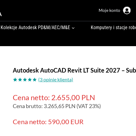
Moje konto
A
Kolekcje Autodesk PD&M/AEC/M&E
Komputery i stacje rob
Autodesk AutoCAD Revit LT Suite 2027 – Sub
(
3
opinie klienta)
Oceniony
3
5.00
na 5
Cena netto:
2.655,00
PLN
na
podstawie
Cena brutto:
3.265,65
PLN
(VAT 23%)
ocen
klientów
Cena netto: 590,00 EUR