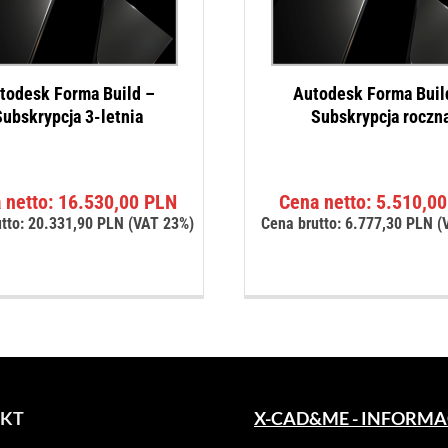
todesk Forma Build –
Autodesk Forma Buil
ubskrypcja 3-letnia
Subskrypcja roczn
 netto:
16.530,00
PLN
Cena netto:
5.510,0
tto:
20.331,90
PLN
(VAT 23%)
Cena brutto:
6.777,30
PLN
(
KT
X-CAD&ME - INFORMA