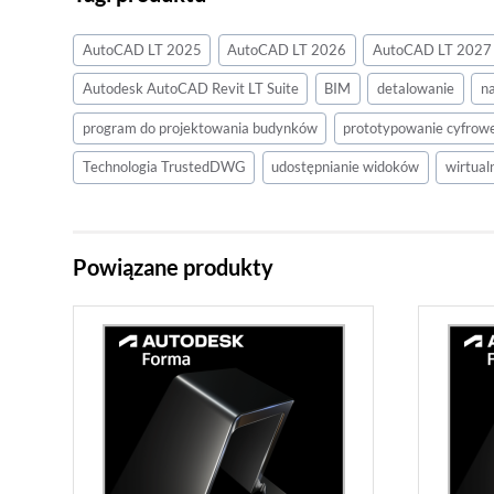
AutoCAD LT 2025
AutoCAD LT 2026
AutoCAD LT 2027
Autodesk AutoCAD Revit LT Suite
BIM
detalowanie
n
program do projektowania budynków
prototypowanie cyfrow
Technologia TrustedDWG
udostępnianie widoków
wirtual
Powiązane produkty