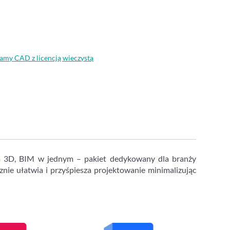
amy CAD z licencją wieczystą
ia 3D, BIM w jednym – pakiet dedykowany dla branży
cznie ułatwia i przyśpiesza projektowanie minimalizując