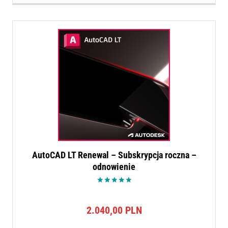
AutoCAD LT Renewal – Subskrypcja roczna –
odnowienie
Oceniono
5.00
na 5
2.040,00
PLN