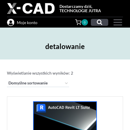
Przejdź
Dostarczamy dziś,
do
TECHNOLOGIE JUTRA
treści
Moje konto
0
detalowanie
Wyświetlanie wszystkich wyników: 2