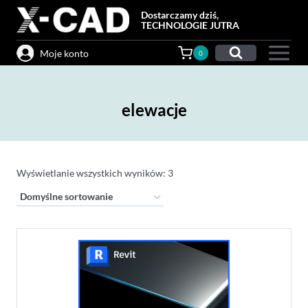
Przejdź
Dostarczamy dziś,
do
TECHNOLOGIE JUTRA
treści
Moje konto
0
elewacje
Wyświetlanie wszystkich wyników: 3