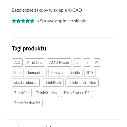
Bezpieczne zakupy w sklepie X-CAD
« Sprawdź opinie o sklepie
Tagi produktu
AiO
All in One
AMD Ryzen
i5
i7
i9
Intel
komputer
Lenovo
Nvidia
RTX
stacja robocza
ThinkBook
ThinkCentre Neo
ThinkPad
ThinkStation
ThinkStation P2
ThinkStation P3