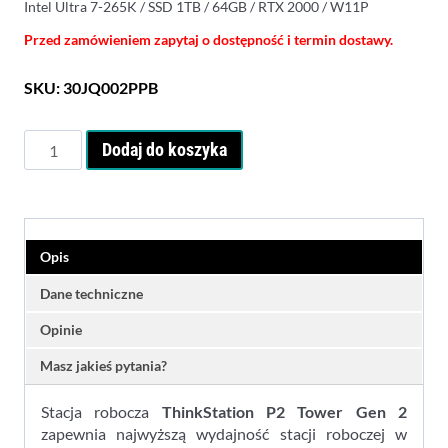
Intel Ultra 7-265K / SSD 1TB / 64GB / RTX 2000 / W11P
Przed zamówieniem zapytaj o dostępność i termin dostawy.
SKU:
30JQ002PPB
ilość
Dodaj do koszyka
Lenovo
ThinkStation
P2
Tower
G2
Opis
Ultra
7-
Dane techniczne
265K
Opinie
64GB
1TB
Masz jakieś pytania?
SSD
RTX2000
Stacja robocza
ThinkStation P2 Tower Gen 2
W11P
zapewnia najwyższą wydajność stacji roboczej w