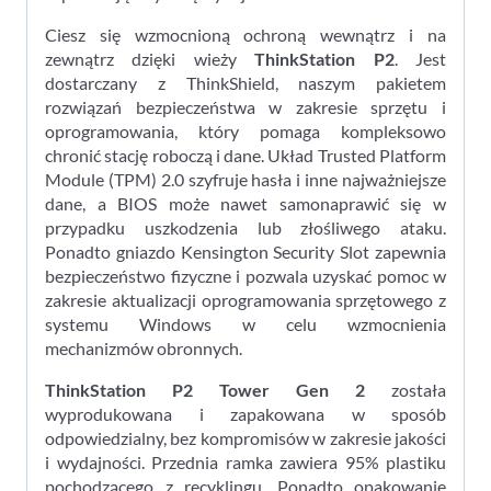
Ciesz się wzmocnioną ochroną wewnątrz i na
zewnątrz dzięki wieży
ThinkStation P2
. Jest
dostarczany z ThinkShield, naszym pakietem
rozwiązań bezpieczeństwa w zakresie sprzętu i
oprogramowania, który pomaga kompleksowo
chronić stację roboczą i dane. Układ Trusted Platform
Module (TPM) 2.0 szyfruje hasła i inne najważniejsze
dane, a BIOS może nawet samonaprawić się w
przypadku uszkodzenia lub złośliwego ataku.
Ponadto gniazdo Kensington Security Slot zapewnia
bezpieczeństwo fizyczne i pozwala uzyskać pomoc w
zakresie aktualizacji oprogramowania sprzętowego z
systemu Windows w celu wzmocnienia
mechanizmów obronnych.
ThinkStation P2 Tower Gen 2
została
wyprodukowana i zapakowana w sposób
odpowiedzialny, bez kompromisów w zakresie jakości
i wydajności. Przednia ramka zawiera 95% plastiku
pochodzącego z recyklingu. Ponadto opakowanie