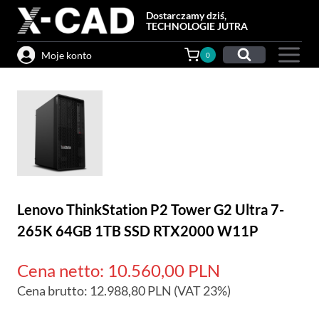
Przejdź
Dostarczamy dziś,
do
TECHNOLOGIE JUTRA
treści
Moje konto
0
Lenovo ThinkStation P2 Tower G2 Ultra 7-
265K 64GB 1TB SSD RTX2000 W11P
Cena netto:
10.560,00
PLN
Cena brutto:
12.988,80
PLN
(VAT 23%)