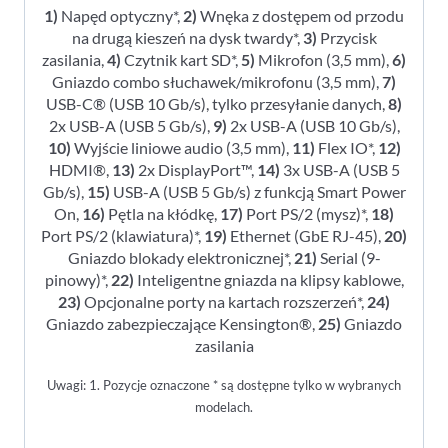
1)
Napęd optyczny*,
2)
Wnęka z dostępem od przodu
na drugą kieszeń na dysk twardy*,
3)
Przycisk
zasilania,
4)
Czytnik kart SD*,
5)
Mikrofon (3,5 mm),
6)
Gniazdo combo słuchawek/mikrofonu (3,5 mm),
7)
USB-C® (USB 10 Gb/s), tylko przesyłanie danych,
8)
2x USB-A (USB 5 Gb/s),
9)
2x USB-A (USB 10 Gb/s),
10)
Wyjście liniowe audio (3,5 mm),
11)
Flex IO*,
12)
HDMI®,
13)
2x DisplayPort™,
14)
3x USB-A (USB 5
Gb/s),
15)
USB-A (USB 5 Gb/s) z funkcją Smart Power
On,
16)
Pętla na kłódkę,
17)
Port PS/2 (mysz)*,
18)
Port PS/2 (klawiatura)*,
19)
Ethernet (GbE RJ-45),
20)
Gniazdo blokady elektronicznej*,
21)
Serial (9-
pinowy)*,
22)
Inteligentne gniazda na klipsy kablowe,
23)
Opcjonalne porty na kartach rozszerzeń*,
24)
Gniazdo zabezpieczające Kensington®,
25)
Gniazdo
zasilania
Uwagi: 1. Pozycje oznaczone * są dostępne tylko w wybranych
modelach.