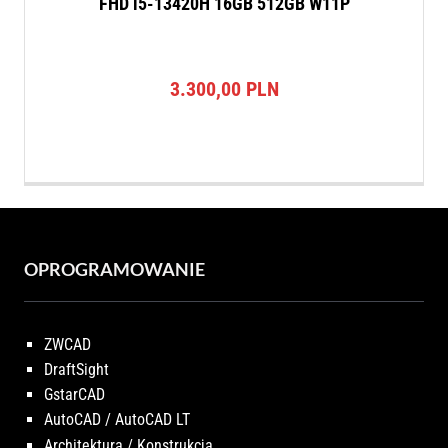
FHD i5-13420H 16GB 512GB W11P
3.300,00
PLN
OPROGRAMOWANIE
ZWCAD
DraftSight
GstarCAD
AutoCAD / AutoCAD LT
Architektura / Konstrukcja