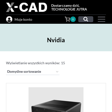
Przejdź
Dostarczamy dziś,
do
TECHNOLOGIE JUTRA
treści
Moje konto
0
Nvidia
Wyświetlanie wszystkich wyników: 15