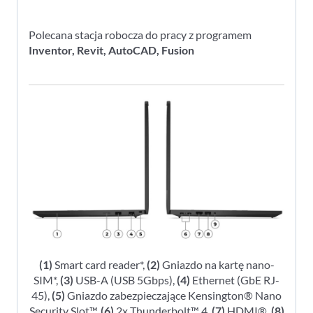
Polecana stacja robocza do pracy z programem
Inventor, Revit, AutoCAD, Fusion
(1)
Smart card reader*,
(2)
Gniazdo na kartę nano-
SIM*,
(3)
USB-A (USB 5Gbps),
(4)
Ethernet (GbE RJ-
45),
(5)
Gniazdo zabezpieczające Kensington® Nano
Security Slot™,
(6)
2x Thunderbolt™ 4,
(7)
HDMI®,
(8)