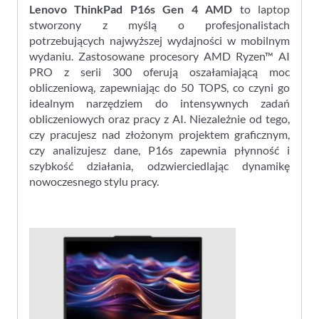
350
Lenovo ThinkPad P16s Gen 4 AMD
to laptop
64GB
stworzony z myślą o profesjonalistach
2TB
potrzebujących najwyższej wydajności w mobilnym
SSD
wydaniu. Zastosowane procesory AMD Ryzen™ AI
W11P
PRO z serii 300 oferują oszałamiającą moc
obliczeniową, zapewniając do 50 TOPS, co czyni go
idealnym narzędziem do intensywnych zadań
obliczeniowych oraz pracy z AI. Niezależnie od tego,
czy pracujesz nad złożonym projektem graficznym,
czy analizujesz dane, P16s zapewnia płynność i
szybkość działania, odzwierciedlając dynamikę
nowoczesnego stylu pracy.