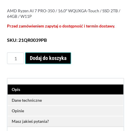
AMD Ryzen AI 7 PRO-350 / 16,0″ WQUXGA-Touch / SSD 2TB /
64GB / W11P
Przed zamówieniem zapytaj o dostępność i termin dostawy.
SKU:
21QR0039PB
ilość
Dodaj do koszyka
Lenovo
ThinkPad
P16s
G4
16
Opis
WQUXGA-
Touch
Dane techniczne
Ryzen
Opinie
AI
7
Masz jakieś pytania?
PRO-