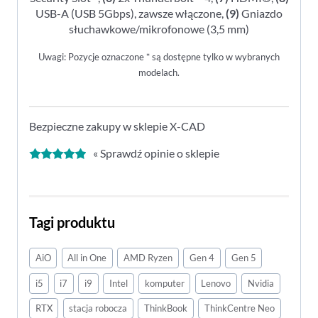
USB-A (USB 5Gbps), zawsze włączone,
(9)
Gniazdo
słuchawkowe/mikrofonowe (3,5 mm)
Uwagi: Pozycje oznaczone * są dostępne tylko w wybranych
modelach.
Bezpieczne zakupy w sklepie X-CAD
« Sprawdź opinie o sklepie
Tagi produktu
AiO
All in One
AMD Ryzen
Gen 4
Gen 5
i5
i7
i9
Intel
komputer
Lenovo
Nvidia
RTX
stacja robocza
ThinkBook
ThinkCentre Neo