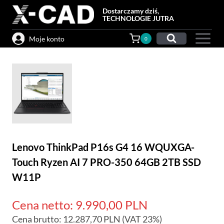
Przejdź
Dostarczamy dziś,
do
TECHNOLOGIE JUTRA
treści
Moje konto
0
Lenovo ThinkPad P16s G4 16 WQUXGA-
Touch Ryzen AI 7 PRO-350 64GB 2TB SSD
W11P
Cena netto:
9.990,00
PLN
Cena brutto:
12.287,70
PLN
(VAT 23%)