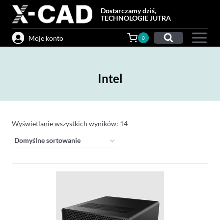
Przejdź
Dostarczamy dziś,
do
TECHNOLOGIE JUTRA
treści
Moje konto
0
Intel
Wyświetlanie wszystkich wyników: 14