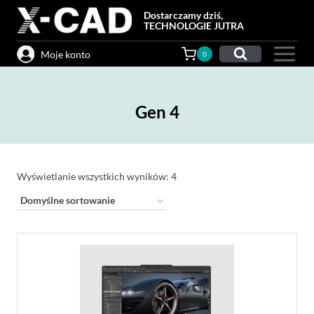
Przejdź
Dostarczamy dziś,
do
TECHNOLOGIE JUTRA
treści
Moje konto
0
Gen 4
Wyświetlanie wszystkich wyników: 4