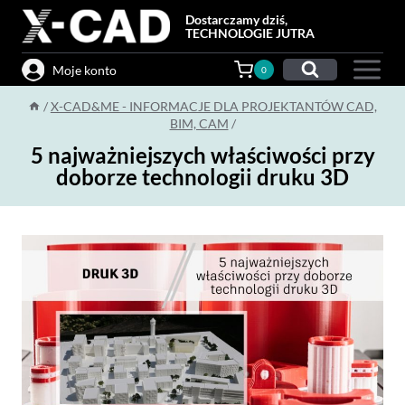
Przejdź
Dostarczamy dziś,
do
TECHNOLOGIE JUTRA
treści
Moje konto
0
/
X-CAD&ME - INFORMACJE DLA PROJEKTANTÓW CAD,
BIM, CAM
/
5 najważniejszych właściwości przy
doborze technologii druku 3D