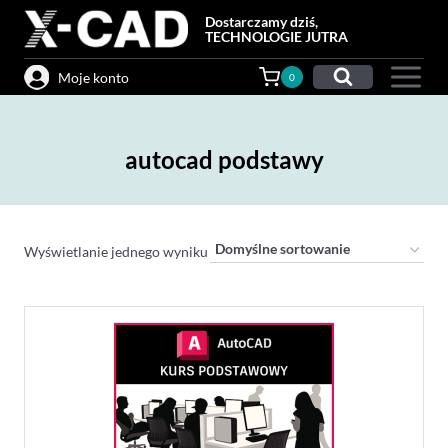
Przejdź
Dostarczamy dziś,
do
TECHNOLOGIE JUTRA
treści
Moje konto
0
autocad podstawy
Wyświetlanie jednego wyniku