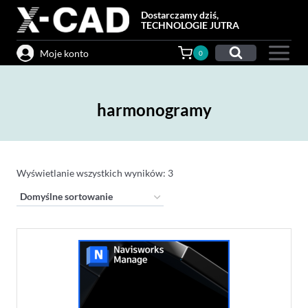
Przejdź
Dostarczamy dziś,
do
TECHNOLOGIE JUTRA
treści
Moje konto
0
harmonogramy
Wyświetlanie wszystkich wyników: 3